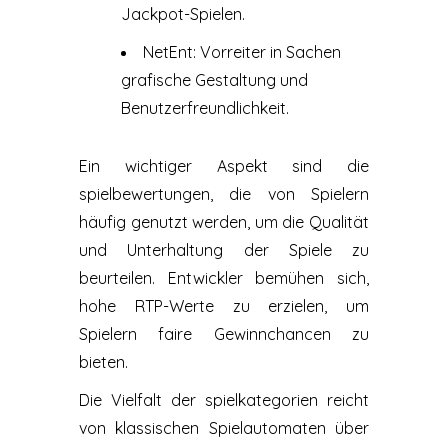
Jackpot-Spielen.
NetEnt: Vorreiter in Sachen
grafische Gestaltung und
Benutzerfreundlichkeit.
Ein wichtiger Aspekt sind die
spielbewertungen, die von Spielern
häufig genutzt werden, um die Qualität
und Unterhaltung der Spiele zu
beurteilen. Entwickler bemühen sich,
hohe RTP-Werte zu erzielen, um
Spielern faire Gewinnchancen zu
bieten.
Die Vielfalt der spielkategorien reicht
von klassischen Spielautomaten über