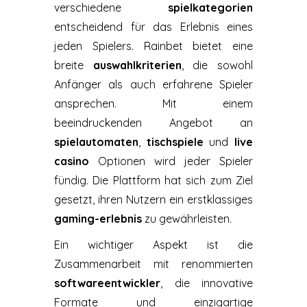
verschiedene
spielkategorien
entscheidend für das Erlebnis eines
jeden Spielers. Rainbet bietet eine
breite
auswahlkriterien
, die sowohl
Anfänger als auch erfahrene Spieler
ansprechen. Mit einem
beeindruckenden Angebot an
spielautomaten
,
tischspiele
und
live
casino
Optionen wird jeder Spieler
fündig. Die Plattform hat sich zum Ziel
gesetzt, ihren Nutzern ein erstklassiges
gaming-erlebnis
zu gewährleisten.
Ein wichtiger Aspekt ist die
Zusammenarbeit mit renommierten
softwareentwickler
, die innovative
Formate und einzigartige