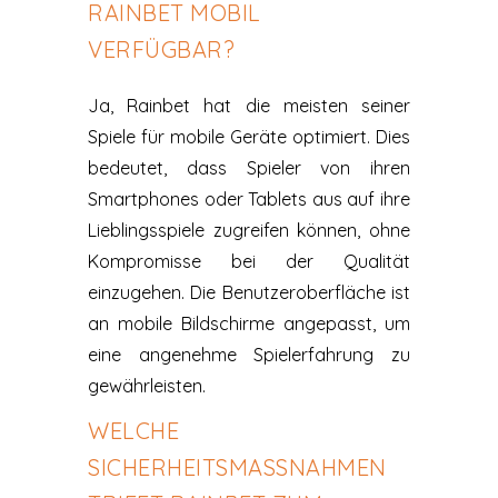
RAINBET MOBIL
VERFÜGBAR?
Ja, Rainbet hat die meisten seiner
Spiele für mobile Geräte optimiert. Dies
bedeutet, dass Spieler von ihren
Smartphones oder Tablets aus auf ihre
Lieblingsspiele zugreifen können, ohne
Kompromisse bei der Qualität
einzugehen. Die Benutzeroberfläche ist
an mobile Bildschirme angepasst, um
eine angenehme Spielerfahrung zu
gewährleisten.
WELCHE
SICHERHEITSMASSNAHMEN T