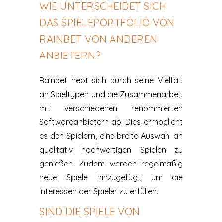
WIE UNTERSCHEIDET SICH
DAS SPIELEPORTFOLIO VON
RAINBET VON ANDEREN
ANBIETERN?
Rainbet hebt sich durch seine Vielfalt
an Spieltypen und die Zusammenarbeit
mit verschiedenen renommierten
Softwareanbietern ab. Dies ermöglicht
es den Spielern, eine breite Auswahl an
qualitativ hochwertigen Spielen zu
genießen. Zudem werden regelmäßig
neue Spiele hinzugefügt, um die
Interessen der Spieler zu erfüllen.
SIND DIE SPIELE VON