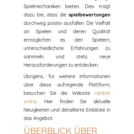
Spielmechaniken bieten. Dies trägt
dazu bei, dass die
spielbewertungen
durchweg positiv ausfallen. Die Vielfalt
an Spielen und deren Qualität
ermöglichen es den Spielern,
unterschiedlichste Erfahrungen zu
sammeln und stets neue
Herausforderungen zu entdecken.
Übrigens, für weitere Informationen
über diese aufregende Plattform,
besuchen Sie die Website
rainbet
online
. Hier finden Sie aktuelle
Neuigkeiten und detaillierte Einblicke in
das Angebot.
ÜBERBLICK ÜBER