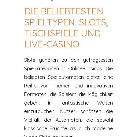
DIE BELIEBTESTEN
SPIELTYPEN: SLOTS,
TISCHSPIELE UND
LIVE-CASINO
Slots gehören zu den gefragtesten
Spielkategorien in Online-Casinos. Die
beliebten Spielautomaten bieten eine
Reihe von Themen und innovativen
Formaten, die Spielern die Möglichkeit
geben, in fantastische Welten
einzutauchen. Nutzer schätzen die
Vielfalt der Automaten, die sowohl
klassische Früchte als auch moderne