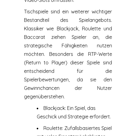
Video-Slots umfassen.
Tischspiele sind ein weiterer wichtiger
Bestandteil des Spielangebots.
Klassiker wie Blackjack, Roulette und
Baccarat ziehen Spieler an, die
strategische Fähigkeiten nutzen
möchten. Besonders die RTP-Werte
(Return to Player) dieser Spiele sind
entscheidend für die
Spielerbewertungen, da sie den
Gewinnchancen der Nutzer
gegenüberstehen.
Blackjack: Ein Spiel, das
Geschick und Strategie erfordert.
Roulette: Zufallsbasiertes Spiel