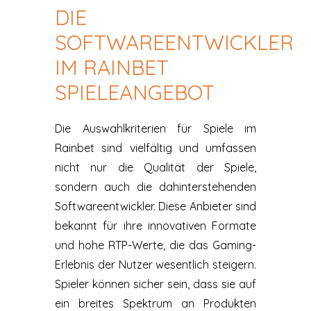
DIE
SOFTWAREENTWICKLER
IM RAINBET
SPIELEANGEBOT
Die Auswahlkriterien für Spiele im
Rainbet sind vielfältig und umfassen
nicht nur die Qualität der Spiele,
sondern auch die dahinterstehenden
Softwareentwickler. Diese Anbieter sind
bekannt für ihre innovativen Formate
und hohe RTP-Werte, die das Gaming-
Erlebnis der Nutzer wesentlich steigern.
Spieler können sicher sein, dass sie auf
ein breites Spektrum an Produkten