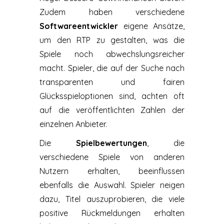
Zudem haben verschiedene
Softwareentwickler
eigene Ansätze,
um den RTP zu gestalten, was die
Spiele noch abwechslungsreicher
macht. Spieler, die auf der Suche nach
transparenten und fairen
Glücksspieloptionen sind, achten oft
auf die veröffentlichten Zahlen der
einzelnen Anbieter.
Die
Spielbewertungen
, die
verschiedene Spiele von anderen
Nutzern erhalten, beeinflussen
ebenfalls die Auswahl. Spieler neigen
dazu, Titel auszuprobieren, die viele
positive Rückmeldungen erhalten