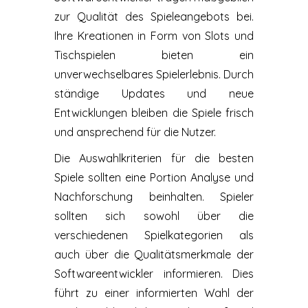
zur Qualität des Spieleangebots bei.
Ihre Kreationen in Form von Slots und
Tischspielen bieten ein
unverwechselbares Spielerlebnis. Durch
ständige Updates und neue
Entwicklungen bleiben die Spiele frisch
und ansprechend für die Nutzer.
Die Auswahlkriterien für die besten
Spiele sollten eine Portion Analyse und
Nachforschung beinhalten. Spieler
sollten sich sowohl über die
verschiedenen Spielkategorien als
auch über die Qualitätsmerkmale der
Softwareentwickler informieren. Dies
führt zu einer informierten Wahl der