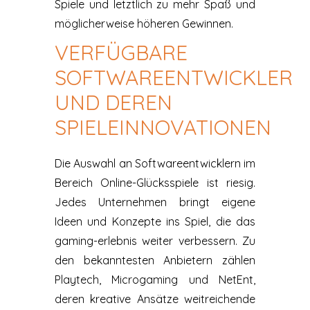
Spiele und letztlich zu mehr Spaß und
möglicherweise höheren Gewinnen.
VERFÜGBARE
SOFTWAREENTWICKLER
UND DEREN
SPIELEINNOVATIONEN
Die Auswahl an Softwareentwicklern im
Bereich Online-Glücksspiele ist riesig.
Jedes Unternehmen bringt eigene
Ideen und Konzepte ins Spiel, die das
gaming-erlebnis weiter verbessern. Zu
den bekanntesten Anbietern zählen
Playtech, Microgaming und NetEnt,
deren kreative Ansätze weitreichende