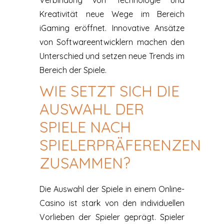
Verbindung von Technologie und
Kreativität neue Wege im Bereich
iGaming eröffnet. Innovative Ansätze
von Softwareentwicklern machen den
Unterschied und setzen neue Trends im
Bereich der Spiele.
WIE SETZT SICH DIE
AUSWAHL DER
SPIELE NACH
SPIELERPRÄFERENZEN
ZUSAMMEN?
Die Auswahl der Spiele in einem Online-
Casino ist stark von den individuellen
Vorlieben der Spieler geprägt. Spieler