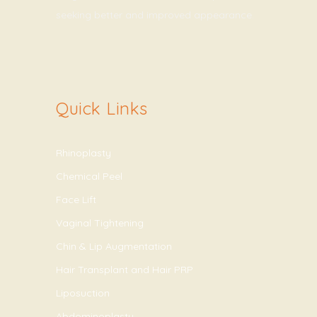
seeking better and improved appearance.
Quick Links
Rhinoplasty
Chemical Peel
Face Lift
Vaginal Tightening
Chin & Lip Augmentation
Hair Transplant and Hair PRP
Liposuction
Abdominoplasty