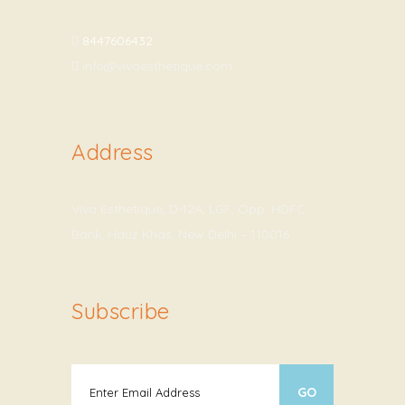
8447606432
info@vivaesthetique.com
Address
Viva Esthetique, D-12A, LGF, Opp. HDFC
Bank, Hauz Khas, New Delhi – 110016
Subscribe