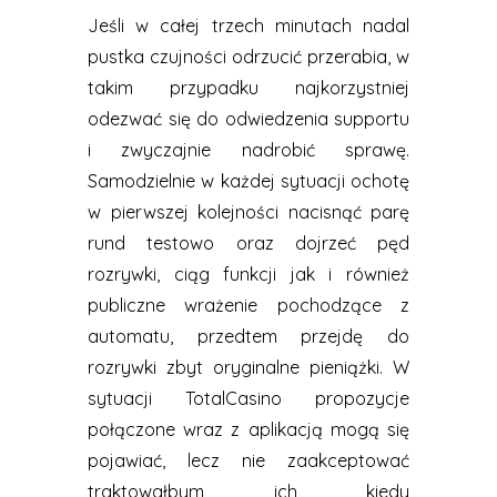
Jeśli w całej trzech minutach nadal
pustka czujności odrzucić przerabia, w
takim przypadku najkorzystniej
odezwać się do odwiedzenia supportu
i zwyczajnie nadrobić sprawę.
Samodzielnie w każdej sytuacji ochotę
w pierwszej kolejności nacisnąć parę
rund testowo oraz dojrzeć pęd
rozrywki, ciąg funkcji jak i również
publiczne wrażenie pochodzące z
automatu, przedtem przejdę do
rozrywki zbyt oryginalne pieniążki. W
sytuacji TotalCasino propozycje
połączone wraz z aplikacją mogą się
pojawiać, lecz nie zaakceptować
traktowałbym ich kiedy