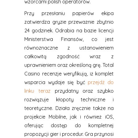
wzorcami polish operatorów.
Przy przesłaniu papierów ekipa
zatwierdza gryzie przeważnie zbytnio
24 godzinek. Odrabia na bazie licencji
Ministerstwa Finansów, co jest
równoznaczne z ustanowieniem
całkowitą zgodność wraz z
uprawnieniem oraz określoną grę. Total
Casino recenzje weryfikują, iż komplet
wsparcia wydaje się być
przejdź do
linku teraz
przydatny oraz szybko
rozwiązuje kłopoty techniczne i
teoretyczne. Działa zręcznie także na
projekcie Mobilne, jak i również iOS,
oferując dostęp do kompletnej
propozycji gier i procedur. Gra przynosi