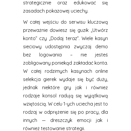
strategicznie oraz edukować się
zasadach pokazowej uciechy.
W całej wejściu do serwisu kluczową
przeważnie dowiesz się guzik „Utwórz
konto” czy „Dodaj teraz”. Wiele kasyn
sieciowy udostępnia zwyczaj demo
bez logowania – nie jesteś
zobligowany poniekąd zakładać konta.
W całej rodzimych kasynach online
selekcja gierek wydaje się być duży,
jednak niektóre gry jak i również
rodzaje konsol radują się wyjątkową
wziętością. W celu 1-ych uciecha jest to
rodzaj w odprężenie się po pracy, dla
innych — dreszczyk emocji jak i
również testowanie strategii.