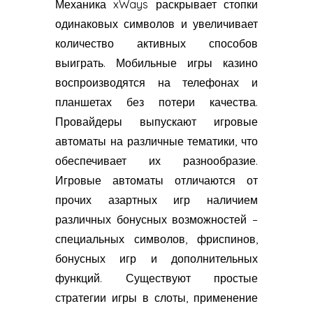
Механика xWays раскрывает стопки
одинаковых символов и увеличивает
количество активных способов
выиграть. Мобильные игры казино
воспроизводятся на телефонах и
планшетах без потери качества.
Провайдеры выпускают игровые
автоматы на различные тематики, что
обеспечивает их разнообразие.
Игровые автоматы отличаются от
прочих азартных игр наличием
различных бонусных возможностей –
специальных символов, фриспинов,
бонусных игр и дополнительных
функций. Существуют простые
стратегии игры в слоты, применение