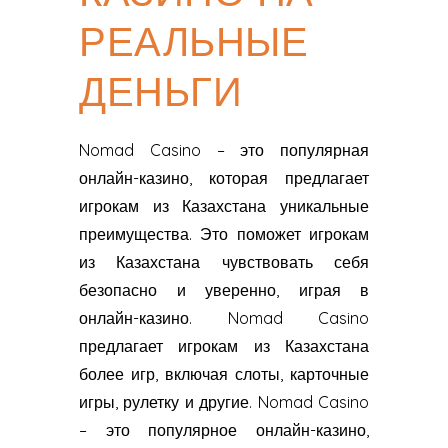
РЕАЛЬНЫЕ
ДЕНЬГИ
Nomad Casino – это популярная
онлайн-казино, которая предлагает
игрокам из Казахстана уникальные
преимущества. Это поможет игрокам
из Казахстана чувствовать себя
безопасно и уверенно, играя в
онлайн-казино. Nomad Casino
предлагает игрокам из Казахстана
более игр, включая слоты, карточные
игры, рулетку и другие. Nomad Casino
– это популярное онлайн-казино,