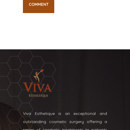
Viva Esthetique is an exceptional and
outstanding cosmetic surgery offering a
range of cosmetic treatments to patients