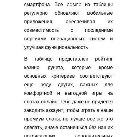
смартфона. Все casino из таблицы
регулярно обновляют мобильные
приложения, обеспечивая их
совместимость с последними
версиями операционных систем и
улучшая функциональность.
В таблице представлен рейтинг
казино рунета, которые кроме
основных критериев соответствуют
еще ряду других, важных для
комфортной и выгодной игры на
слотах онлайн. Тебе даже не придется
заводить аккаунт, чтобы играть в наши
премиум-слоты, но лучше все же это
сделать, иначе останешься без наших
потрясающих дополнительных