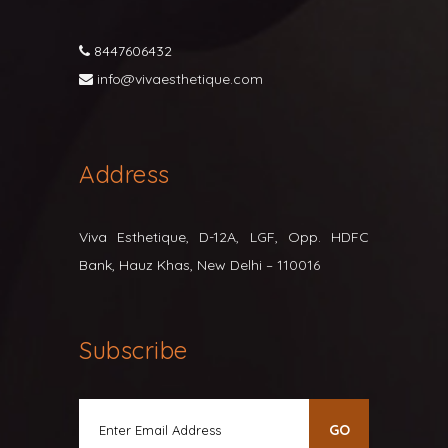
8447606432
info@vivaesthetique.com
Address
Viva Esthetique, D-12A, LGF, Opp. HDFC
Bank, Hauz Khas, New Delhi – 110016
Subscribe