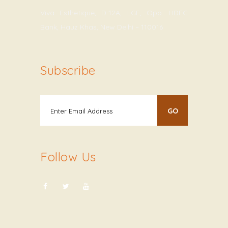
Viva Esthetique, D-12A, LGF, Opp. HDFC
Bank, Hauz Khas, New Delhi – 110016
Subscribe
Follow Us