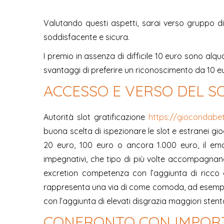
Valutando questi aspetti, sarai verso gruppo di 
soddisfacente e sicura.
I premio in assenza di difficile 10 euro sono alqu
svantaggi di preferire un riconoscimento da 10 eu
ACCESSO E VERSO DEL SO
Autorità slot gratificazione
https://giocondabet
buona scelta di ispezionare le slot e estranei gi
20 euro, 100 euro o ancora 1.000 euro, il emo
impegnativi, che tipo di più volte accompagnano
excretion competenza con l’aggiunta di ricco d
rappresenta una via di come comoda, ad esempio c
con l’aggiunta di elevati disgrazia maggiori sten
CONFRONTO CON IMPORTI