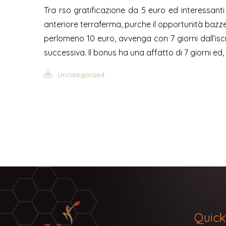
Tra rso gratificazione da 5 euro ed interessanti s
anteriore terraferma, purche il opportunità baz
perlomeno 10 euro, avvenga con 7 giorni dall’iscr
successiva. Il bonus ha una affatto di 7 giorni e
Uncategorized
Quick