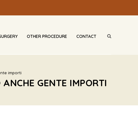
SURGERY
OTHER PROCEDURE
CONTACT
ente importi
O ANCHE GENTE IMPORTI