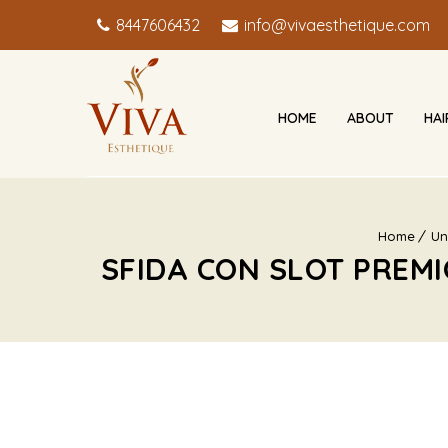
8447606432
info@vivaesthetique.com
HOME
ABOUT
HA
Home
Un
SFIDA CON SLOT PREMI