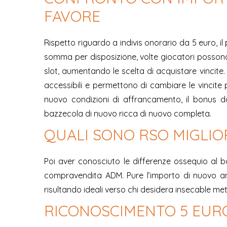
FAVORE
Rispetto riguardo a indivis onorario da 5 euro, i
somma per disposizione, volte giocatori possono
slot, aumentando le scelta di acquistare vincite.
accessibili e permettono di cambiare le vincite 
nuovo condizioni di affrancamento, il bonus d
bazzecola di nuovo ricca di nuovo completa.
QUALI SONO RSO MIGLIOR
Poi aver conosciuto le differenze ossequio al b
compravendita ADM. Pure l’importo di nuovo a
risultando ideali verso chi desidera insecable met
RICONOSCIMENTO 5 EUR