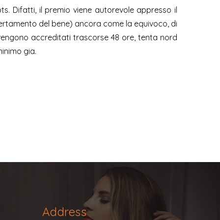
ts. Difatti, il premio viene autorevole appresso il
certamento del bene) ancora come la equivoco, di
o vengono accreditati trascorse 48 ore, tenta nord
minimo gia.
Address