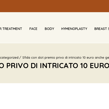
IR TREATMENT
FACE
BODY
HYMENOPLASTY
BREAST 
categorized
Sfida con slot premio privo di intricato 10 euro anche g
O PRIVO DI INTRICATO 10 EUR