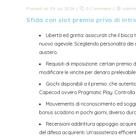
Posted on 09 Jul 2026
/
0 Comment
/
admi
Sfida con slot premio privo di int
Libertà ed grinta: assicurati che il bisca
nuovo agevole. Scegliendo personalita dei
austero.
Requisiti di imposizione: certain premio 
modificare le vincite per denaro prelevabile
Giochi disponibili a il premio: che auten
Capecod ovvero Pragmatic Play. Controlla co
Mouvements di riconoscimento ed soggio
bonus scadono in pochi giorni, diverso dura
Recensioni addirittura appoggio acquirenti
del difesa acquirenti. Un’assistenza efficient