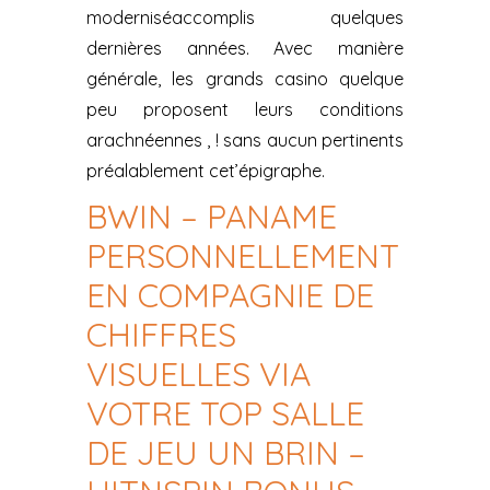
moderniséaccomplis quelques
dernières années.
Avec manière
générale, les grands casino quelque
peu proposent leurs conditions
arachnéennes , ! sans aucun pertinents
préalablement cet’épigraphe.
BWIN – PANAME
PERSONNELLEMENT
EN COMPAGNIE DE
CHIFFRES
VISUELLES VIA
VOTRE TOP SALLE
DE JEU UN BRIN –