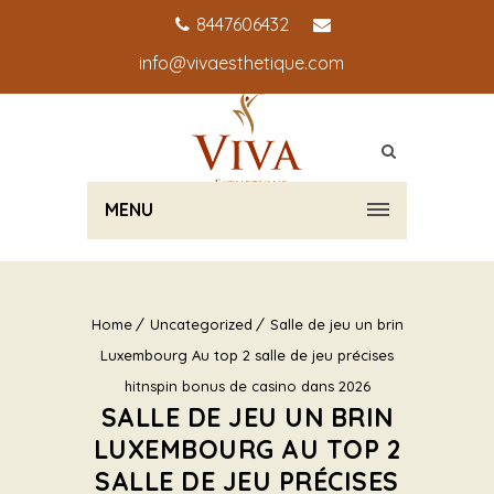
8447606432
info@vivaesthetique.com
MENU
Home
Uncategorized
Salle de jeu un brin
Luxembourg Au top 2 salle de jeu précises
hitnspin bonus de casino dans 2026
SALLE DE JEU UN BRIN
LUXEMBOURG AU TOP 2
SALLE DE JEU PRÉCISES