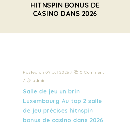
HITNSPIN BONUS DE
CASINO DANS 2026
Posted on 09 Jul 2026
/
0 Comment
/
admin
Salle de jeu un brin
Luxembourg Au top 2 salle
de jeu précises hitnspin
bonus de casino dans 2026