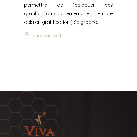
permettra de )ébloquer des
gratification supplémentaires bien au-
delà en gratification )’épigraphe.
Uncategorized