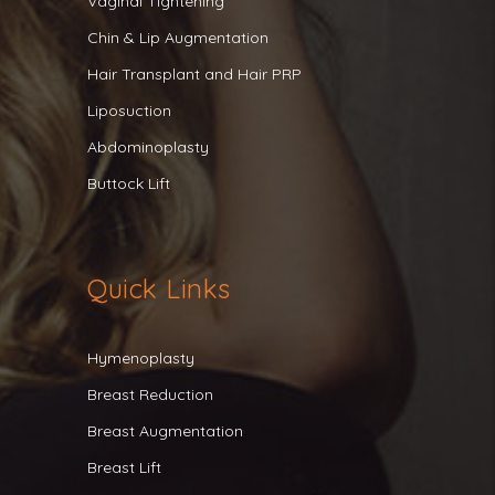
Vaginal Tightening
Chin & Lip Augmentation
Hair Transplant and Hair PRP
Liposuction
Abdominoplasty
Buttock Lift
Quick Links
Hymenoplasty
Breast Reduction
Breast Augmentation
Breast Lift