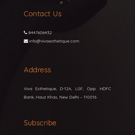
Contact Us
8447606432
info@vivaesthetique.com
Address
Viva Esthetique, D-12A, LGF, Opp. HDFC
Bank, Hauz Khas, New Delhi – 110016
Subscribe