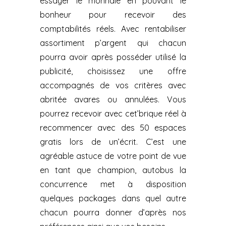
essayer le monnaie en pouvant le
bonheur pour recevoir des
comptabilités réels. Avec rentabiliser
assortiment p’argent qui chacun
pourra avoir après posséder utilisé la
publicité, choisissez une offre
accompagnés de vos critères avec
abritée avares ou annulées. Vous
pourrez recevoir avec cet’brique réel à
recommencer avec des 50 espaces
gratis lors de un’écrit. C’est une
agréable astuce de votre point de vue
en tant que champion, autobus la
concurrence met à disposition
quelques packages dans quel autre
chacun pourra donner d’après nos