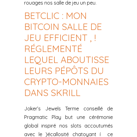
rouages nos salle de jeu un peu.
BETCLIC : MON
BITCOIN SALLE DE
JEU EFFICIENT , !
RÉGLEMENTÉ
LEQUEL ABOUTISSE
LEURS PÉPÔTS DU
CRYPTO-MONNAIES
DANS SKRILL
Joker’s Jewels Terme conseillé de
Pragmatic Play but une cérémonie
global inspiré nos slots accoutumés
avec le )écallosité chatoyant í ce