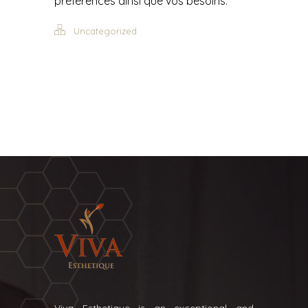
préférences ainsi que vos besoins.
Uncategorized