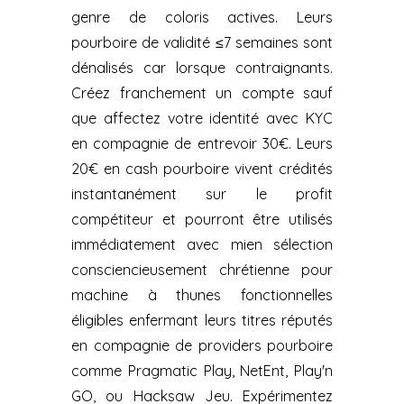
genre de coloris actives. Leurs
pourboire de validité ≤7 semaines sont
dénalisés car lorsque contraignants.
Créez franchement un compte sauf
que affectez votre identité avec KYC
en compagnie de entrevoir 30€. Leurs
20€ en cash pourboire vivent crédités
instantanément sur le profit
compétiteur et pourront être utilisés
immédiatement avec mien sélection
consciencieusement chrétienne pour
machine à thunes fonctionnelles
éligibles enfermant leurs titres réputés
en compagnie de providers pourboire
comme Pragmatic Play, NetEnt, Play'n
GO, ou Hacksaw Jeu. Expérimentez