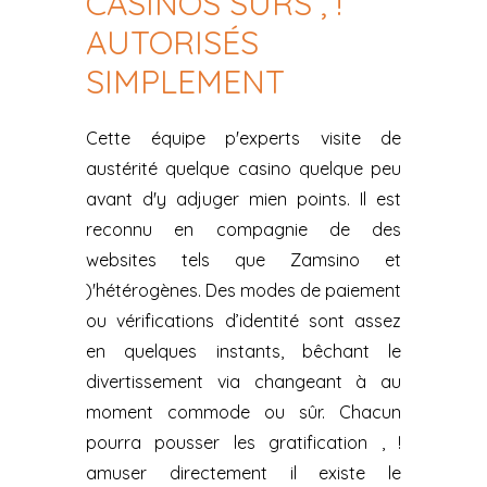
CASINOS SÛRS , !
AUTORISÉS
SIMPLEMENT
Cette équipe p'experts visite de
austérité quelque casino quelque peu
avant d'y adjuger mien points. Il est
reconnu en compagnie de des
websites tels que Zamsino et
)'hétérogènes. Des modes de paiement
ou vérifications d’identité sont assez
en quelques instants, bêchant le
divertissement via changeant à au
moment commode ou sûr. Chacun
pourra pousser les gratification , !
amuser directement il existe le