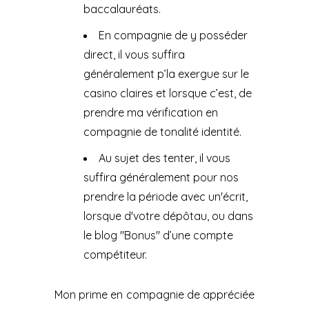
baccalauréats.
En compagnie de y posséder
direct, il vous suffira
généralement p’la exergue sur le
casino claires et lorsque c’est, de
prendre ma vérification en
compagnie de tonalité identité.
Au sujet des tenter, il vous
suffira généralement pour nos
prendre la période avec un'écrit,
lorsque d'votre dépôtau, ou dans
le blog "Bonus" d’une compte
compétiteur.
Mon prime en compagnie de appréciée