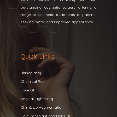
Viva Esthetique is an exceptional and
outstanding cosmetic surgery offering a
range of cosmetic treatments to patients
seeking better and improved appearance.
Quick Links
Rhinoplasty
Chemical Peel
Face Lift
Vaginal Tightening
Chin & Lip Augmentation
Hair Transplant and Hair PRP