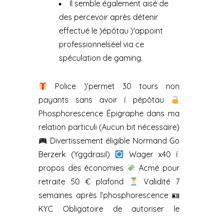
Il semble également aisé de
des percevoir après détenir
effectué le )épôtau )'appoint
professionnelséel via ce
spéculation de gaming.
Police )’permet 30 tours non
payants sans avoir í pépôtau
Phosphorescence Épigraphe dans ma
relation particuli (Aucun bit nécessaire)
Divertissement éligible Normand Go
Berzerk (Yggdrasil)
Wager x40 í
propos des économies
Acmé pour
retraite 50 € plafond
Validité 7
semaines après l’phosphorescence 🪪
KYC Obligatoire de autoriser le