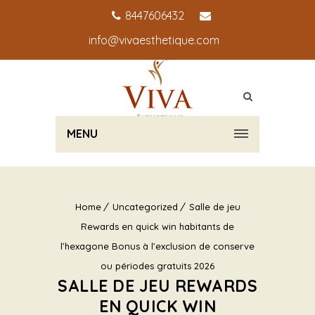
8447606432
info@vivaesthetique.com
MENU
Home
Uncategorized
Salle de jeu
Rewards en quick win habitants de
l’hexagone Bonus à l’exclusion de conserve
ou périodes gratuits 2026
SALLE DE JEU REWARDS
EN QUICK WIN