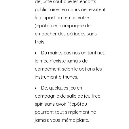
de juste sauf que les encarts
publicitaires en cours nécessitent
la plupart du temps votre
)épôtau en compagnie de
empocher des périodes sans
frais.
Du maints casinos un tantinet,
le mec n’existe jamais de
campement selon le options les
instrument à thunes.
De, quelques jeu en
compagnie de salle de jeu free
spin sans avoir í )épôtau
pourront tout simplement ne
jamais vous-même plaire.