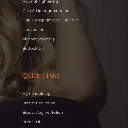
Vaginal Tightening
Chin & Lip Augmentation
Hair Transplant and Hair PRP
Liposuction
Abdominoplasty
Buttock Lift
Quick Links
Hymenoplasty
Breast Reduction
Breast Augmentation
Breast Lift