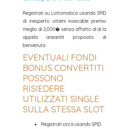
Registrati su Lottomatica usando SPID
di inesperto ottieni insecable premio
meglio di 2,000� senza affatto al di la
appela aneantit proposito di
benvenuto.
EVENTUALI FONDI
BONUS CONVERTITI
POSSONO
RISIEDERE
UTILIZZATI SINGLE
SULLA STESSA SLOT
Registrati circa usando SPID.