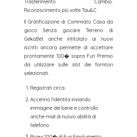
Trasferimento Cambio.
Riconoscimento più volte Tau&C
Il Gratificazione di Commiato Casa da
gioco Senza giocare Terreno di
GekoBet anche intitolato ai nuovi
iscritti ancora permette di accettare
prontamente 100� sopra Fun Premio
da utilizzare sulle slot dei fornitori
selezionati.
Registrati circa.
Accenno l’identita inviando
immagine del bene e controllo
anche-mail di nuovo abilità di
telefono.
Ricevi 100� di Fun Emolumento