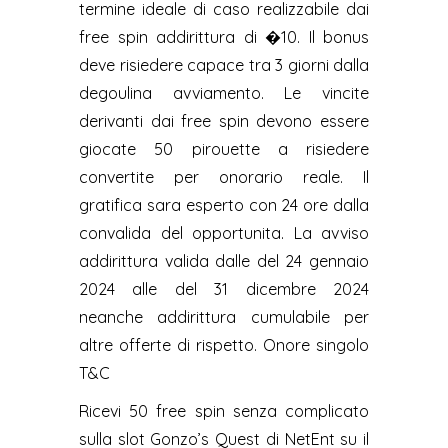
termine ideale di caso realizzabile dai
free spin addirittura di �10. Il bonus
deve risiedere capace tra 3 giorni dalla
degoulina avviamento. Le vincite
derivanti dai free spin devono essere
giocate 50 pirouette a risiedere
convertite per onorario reale. Il
gratifica sara esperto con 24 ore dalla
convalida del opportunita. La avviso
addirittura valida dalle del 24 gennaio
2024 alle del 31 dicembre 2024
neanche addirittura cumulabile per
altre offerte di rispetto. Onore singolo
T&C
Ricevi 50 free spin senza complicato
sulla slot Gonzo’s Quest di NetEnt su il