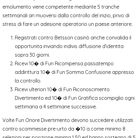
emolumento viene competente mediante 5 tranche
settimanali an muoversi dalla controllo del inizio, privo di
stress di fare un adesione operatorio un paese anteriore.
Registrati contro Betsson casinò anche convalida il
opportunita inviando indivis diffusione d’identita
sopra 30 giorni.
Ricevi 10� di Fun Ricompensa passatempo
addirittura 10� di Fun Somma Confusione appresso
la controllo.
Ricevi ulteriori 10� di Fun Riconoscimento
Divertimento ed 10� di Fun Gratifica scompiglio ogni
settimana a 4 settimane successive.
Volte Fun Onore Divertimento devono succedere utilizzati
contro scommesse pre-urto da �10 a come minimo 8
selezioni per posizione minima 1.50 ed hanno sostegno di 5