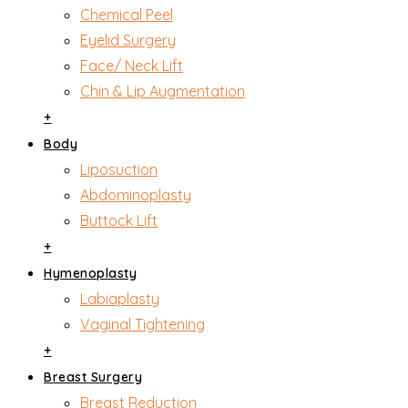
Chemical Peel
Eyelid Surgery
Face/ Neck Lift
Chin & Lip Augmentation
+
Body
Liposuction
Abdominoplasty
Buttock Lift
+
Hymenoplasty
Labiaplasty
Vaginal Tightening
+
Breast Surgery
Breast Reduction