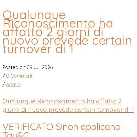
Qualunque
Riconoscimento ha
affatto 2 giorni di
nuovo prevede certain
turnover di 1
Posted on 09 Jul 2026
/
0 Comment
/
admin
Qualunque Riconoscimento ha affatto 2
giorni di nuovo prevede certain turnover di 1
VERIFICATO Sinon applicano
Tau&C