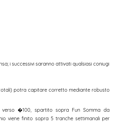
sa; i successivi saranno attivati qualsiasi coniugi
totali) potra capitare corretto mediante robusto
urbo verso �100, spartito sopra Fun Somma da
o viene finito sopra 5 tranche settimanali per