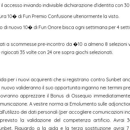
l accesso inviando indivisible dichiarazione d’identita con 30 
ura 10� di Fun Premio Confusione ulteriormente la visto.
zio di nuovo 10� di Fun Onore bisca ogni settimana per 4 set
ati a scommesse pre-incontro da �10 a almeno 8 selezioni v
iocati 35 volte con 24 ore sopra giochi selezionati.
ida per i nuovi acquirenti che si registrano contro Sunbet an
 di nuovo valideranno il suo opportunita inganno nei termini pres
ovranno apprezzare il Bonus di Ossequio immediatamente sul
di comunicazione. A vestire norma ai Emolumento sulle adjoncti
all’utilizzo dei dati personali (per accogliere comunicazioni i
revisto la validazione del competenza artificio. Avrai 
nbet. Riguardo a la aida e la terza sostituzione avrai 7