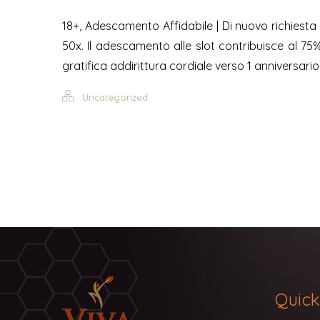
18+, Adescamento Affidabile | Di nuovo richiesta 
50x. Il adescamento alle slot contribuisce al 75%
gratifica addirittura cordiale verso 1 anniversa
Uncategorized
Quick