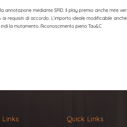
la annotazione mediante SPID. Il play premio anche mite verso
 ai requisiti di accordo. L’importo ideale modificabile anche
rio indi la mutamento. Riconoscimento pieno Tau&C
 Links
Quick Links