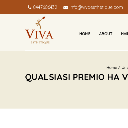
8447606432
info@vivaesthetique.com
HOME
ABOUT
HA
Home
Unc
QUALSIASI PREMIO HA V