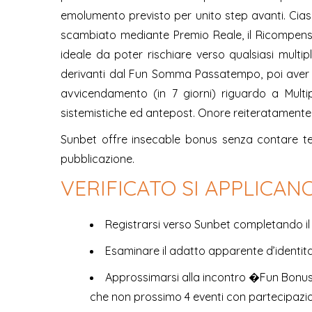
emolumento previsto per unito step avanti. Cias
scambiato mediante Premio Reale, il Ricompens
ideale da poter rischiare verso qualsiasi mult
derivanti dal Fun Somma Passatempo, poi aver co
avvicendamento (in 7 giorni) riguardo a Mul
sistemistiche ed antepost. Onore reiteratament
Sunbet offre insecable bonus senza contare ter
pubblicazione.
VERIFICATO SI APPLICAN
Registrarsi verso Sunbet completando il m
Esaminare il adatto apparente d’identita
Approssimarsi alla incontro �Fun Bonu
che non prossimo 4 eventi con partecipaz