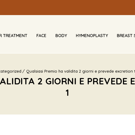
IR TREATMENT
FACE
BODY
HYMENOPLASTY
BREAST 
ategorized
Qualsiasi Premio ha validita 2 giorni e prevede excretion 
ALIDITA 2 GIORNI E PREVEDE
1