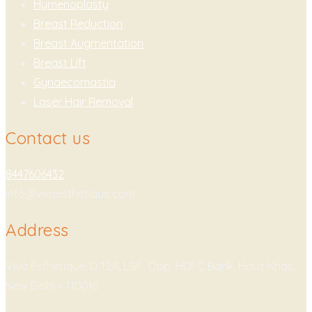
Hymenoplasty
Breast Reduction
Breast Augmentation
Breast Lift
Gynaecomastia
Laser Hair Removal
Contact us
8447606432
info@vivaesthetique.com
Address
Viva Esthetique, D-12A, LGF, Opp. HDFC Bank, Hauz Khas,
New Delhi – 110016