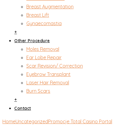
Breast Augmentation
Breast Lift
Gynaecomastia
+
Other Procedure
Moles Removal
Ear Lobe Repair
Scar Revision/ Correction
Eyebrow Transplant
Laser Hair Removal
Burn Scars
+
Contact
Home
Uncategorized
Promocje Total Casino Portal