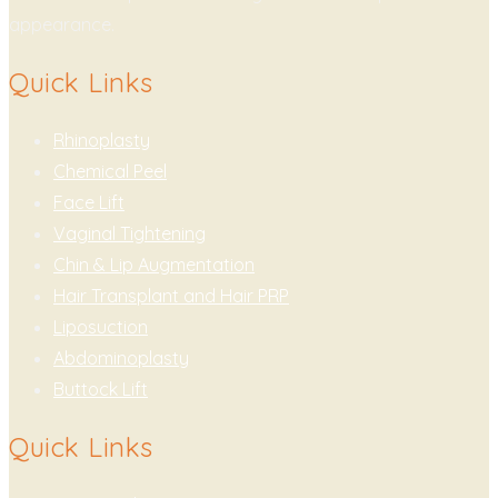
appearance.
Quick Links
Rhinoplasty
Chemical Peel
Face Lift
Vaginal Tightening
Chin & Lip Augmentation
Hair Transplant and Hair PRP
Liposuction
Abdominoplasty
Buttock Lift
Quick Links