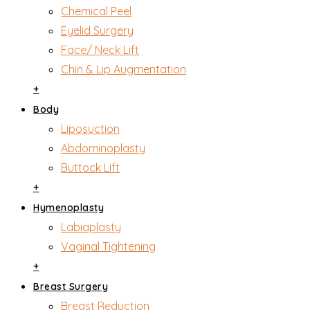
Chemical Peel
Eyelid Surgery
Face/ Neck Lift
Chin & Lip Augmentation
+
Body
Liposuction
Abdominoplasty
Buttock Lift
+
Hymenoplasty
Labiaplasty
Vaginal Tightening
+
Breast Surgery
Breast Reduction