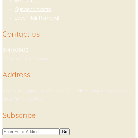
Breast Lift
Gynaecomastia
Laser Hair Removal
Contact us
8447606432
info@vivaesthetique.com
Address
Viva Esthetique, D-12A, LGF, Opp. HDFC Bank, Hauz Khas,
New Delhi – 110016
Subscribe