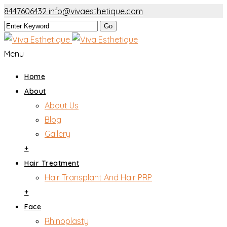
8447606432
info@vivaesthetique.com
Menu
Home
About
About Us
Blog
Gallery
+
Hair Treatment
Hair Transplant And Hair PRP
+
Face
Rhinoplasty