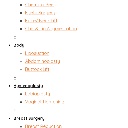
Chemical Peel
Eyelid Surgery
Face/ Neck Lift
Chin & Lip Augmentation
+
Body
Liposuction
Abdominoplasty
Buttock Lift
+
Hymenoplasty
Labiaplasty
Vaginal Tightening
+
Breast Surgery
Breast Reduction