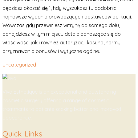
będziesz okazać się 1, hdy wyszukasz tu podobnie
najnowsze wydania prowadzących dostawców aplikacji.
Wówczas gdy przewiniesz witrynę do samego dołu,
odnajdziesz w tym miejscu detale odnoszące się do
właściwości jak i również autoryzacji kasyna, normy
przyznawania bonusów i wytyczne ogólne.
Uncategorized
Viva Esthetique is an exceptional and outstanding
cosmetic surgery offering a range of cosmetic
treatments to patients seeking better and improved
appearance.
Quick Links