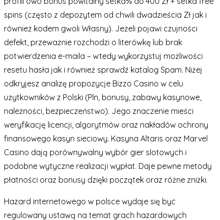
profili owo bonus powitalny setka% do 400 Zł + setka free
spins (często z depozytem od chwili dwadzieścia Zł jak i
również kodem gwoli Własny). Jeżeli pojawi czujności
defekt, przeważnie rozchodzi o literówkę lub brak
potwierdzenia e-maila – wtedy wykorzystuj możliwości
resetu hasła jak i również sprawdź katalog Spam. Niżej
odkryjesz analizę propozycje Bizzo Casino w celu
użytkowników z Polski (Pln, bonusy, zabawy kasynowe,
należności, bezpieczeństwo). Jego znaczenie mieści
weryfikację licencji, algorytmów oraz nakładów ochrony
finansowego kasyn sieciowy. Kasyna Altaris oraz Marvel
Casino dają porównywalny wybór gier slotowych i
podobne wytyczne realizacji wypłat. Daje pewne metody
płatności oraz bonusy dzięki początek oraz różne zniżki.
Hazard internetowego w polsce wydaje się być
regulowany ustawą na temat grach hazardowych