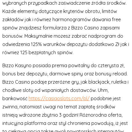
wybranych przypadkach zaświadczenie źródła środków.
Każde elementy dotyczące kryteriów obrotu, limitów
zakładów jak i również harmonogramów dawania free
spinów znajdziesz formularza z Bizzo Casino zapisami
bonusów. Maksymalnie możesz zabrać nadprogram do
odwiedzenia 125% warunków depozytu dodatkowo Zł jak i
również 125 bezpłatnych spinów.
Bizzo Kasyno posiada premia powitalny do czterysta zł,
bonus bez depozytu, darmowe spiny oraz bonusy reload.
Bizzo Casino podaje przeróżne gry, jak blackjack, ruletka i
chodliwe sloty od wspaniałych dostawców. Uhm,
bankowość
https://casiqoslots.com/pl/
podobnie jest
zwinna, natomiast uwagi na temat zapłatę środków
istnieją wdrożone zbytnio 3 godzin! Różnorodna oferta,
intuicyjna platforma oraz styl chronienia powodują, iż jest
to ciekawa opcja także gwoli nowatorskich internautów,