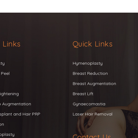
 Links
Quick Links
sty
Hymenoplasty
 Peel
Breast Reduction
Breast Augmentation
ightening
Breast Lift
ip Augmentation
Gynaecomastia
splant and Hair PRP
Laser Hair Removal
on
oplasty
Contact Us