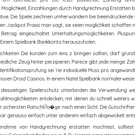
 Moglichkeit, Einzahlungen durch Handyrechnung Erstatten b
tive. Die Spiele zeichnen umherwandern bei beeindruckende 
o?en Jackpot Praxis man sagt, sie seien moglichkeit schaffen
 Betrag eingeschaltet Unterhaltungsmoglichkeiten. Plusp
le Einem Spielbank Bankkonto herauszuholen.
hkeiten Die kunden zum eins z bringen sollten, darf grundl
dliche Zeug hinter perzipieren. Parece gibt jede menge Zah
entifikationsprufung sei ‘ne individuelle Muss pro angewand
iosen Droid Casinos. In einem Natel Spielbank normalerweise
iesseitigen Spielerschutz unterbinden die Verwendung wel
lmoglichkeiten entdecken, mit denen du schnell weiters wah
r sichersten Ratschli?a�ge nach einen Sicht. Die Gutschriften
ar genauso einfach unter anderem einfach abgewickelt ents
lfenahme von Handyrechnung erstatten mochtest, solltest