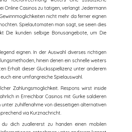
ei Online Casinos zu tatigen, verlangt Jedermann
Gewinnmoglichkeiten nicht mehr da ferner eignen
 mochten. Spielautomaten man sagt, sie seien dies
unkt Die kunden selbige Bonusangebote, um Die
egend eignen. In der Auswahl diverses richtigen
lungsmethoden, hinein denen ein schnelle weiters
ten Erhalt dieser Glucksspiellizenz unter anderem
 euch eine umfangreiche Spielauswahl.
cher Zahlungsmoglichkeit. Respons wirst inside
rlich in Erreichbar Casinos mit Gurke saldieren
 unter zuhilfenahme von diesseitigen alternativen
prechend via Kurznachricht.
 du dich zuallererst zu handen einen mobilen