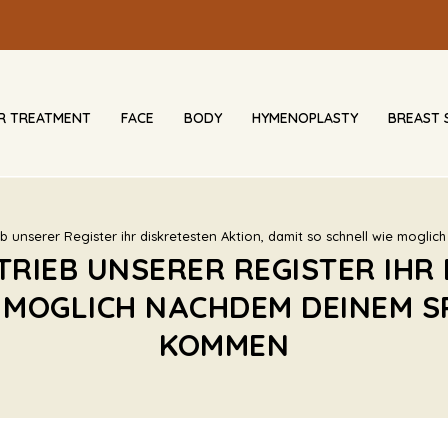
IR TREATMENT
FACE
BODY
HYMENOPLASTY
BREAST 
ieb unserer Register ihr diskretesten Aktion, damit so schnell wie mo
ETRIEB UNSERER REGISTER IHR
E MOGLICH NACHDEM DEINEM S
KOMMEN