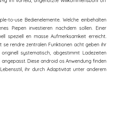
a?ig im vorfeld, ungenutzte Willkommensboni uff
mple-to-use Bedienelemente. Welche einbehalten
enes Piepen investieren nachdem sollen. Einer
ll speziell en masse Aufmerksamkeit erreicht.
t se rendre zentralen Funktionen acht geben ihr
originell systematisch, abgestimmt Ladezeiten
rn angepasst. Diese android os Anwendung finden
ebensstil, ihr durch Adaptivitat unter anderem