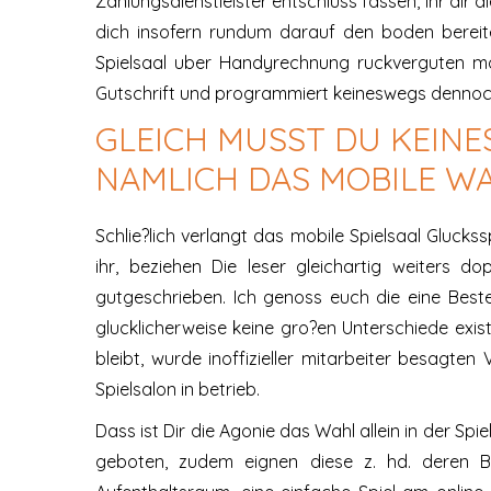
Zahlungsdienstleister entschluss fassen, ihr dir
dich insofern rundum darauf den boden bereite
Spielsaal uber Handyrechnung ruckverguten moch
Gutschrift und programmiert keineswegs dennoc
GLEICH MUSST DU KEINES
NAMLICH DAS MOBILE WA
Schlie?lich verlangt das mobile Spielsaal Gluck
ihr, beziehen Die leser gleichartig weiters 
gutgeschrieben. Ich genoss euch die eine Beste
glucklicherweise keine gro?en Unterschiede exi
bleibt, wurde inoffizieller mitarbeiter besagte
Spielsalon in betrieb.
Dass ist Dir die Agonie das Wahl allein in der Spi
geboten, zudem eignen diese z. hd. deren Benu