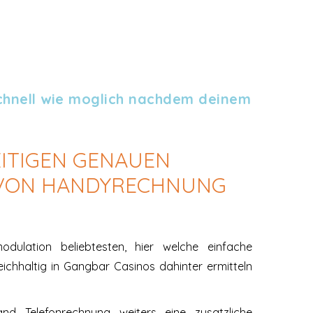
 schnell wie moglich nachdem deinem
EITIGEN GENAUEN
 VON HANDYRECHNUNG
dulation beliebtesten, hier welche einfache
ichhaltig in Gangbar Casinos dahinter ermitteln
nd Telefonrechnung weiters eine zusatzliche