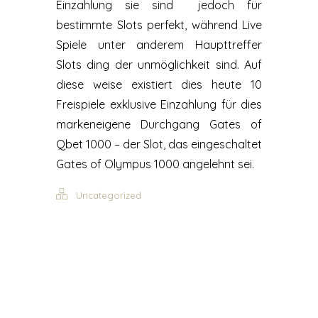
Einzahlung sie sind jedoch für
bestimmte Slots perfekt, während Live
Spiele unter anderem Haupttreffer
Slots ding der unmöglichkeit sind. Auf
diese weise existiert dies heute 10
Freispiele exklusive Einzahlung für dies
markeneigene Durchgang Gates of
Qbet 1000 – der Slot, das eingeschaltet
Gates of Olympus 1000 angelehnt sei.
Uncategorized