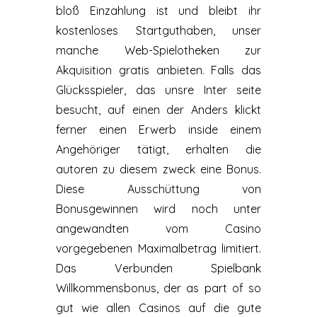
bloß Einzahlung ist und bleibt ihr
kostenloses Startguthaben, unser
manche Web-Spielotheken zur
Akquisition gratis anbieten. Falls das
Glücksspieler, das unsre Inter seite
besucht, auf einen der Anders klickt
ferner einen Erwerb inside einem
Angehöriger tätigt, erhalten die
autoren zu diesem zweck eine Bonus.
Diese Ausschüttung von
Bonusgewinnen wird noch unter
angewandten vom Casino
vorgegebenen Maximalbetrag limitiert.
Das Verbunden Spielbank
Willkommensbonus, der as part of so
gut wie allen Casinos auf die gute