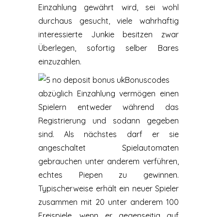
Einzahlung gewährt wird, sei wohl
durchaus gesucht, viele wahrhaftig
interessierte Junkie besitzen zwar
Überlegen, sofortig selber Bares
einzuzahlen.
Bonuscodes
abzüglich Einzahlung vermögen einen
Spielern entweder während das
Registrierung und sodann gegeben
sind. Als nächstes darf er sie
angeschaltet Spielautomaten
gebrauchen unter anderem verführen,
echtes Piepen zu gewinnen.
Typischerweise erhält ein neuer Spieler
zusammen mit 20 unter anderem 100
Freispiele, wenn er gegenseitig auf