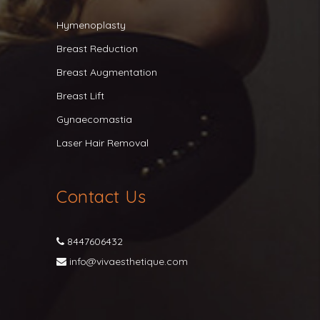
Hymenoplasty
Breast Reduction
Breast Augmentation
Breast Lift
Gynaecomastia
Laser Hair Removal
Contact Us
8447606432
info@vivaesthetique.com