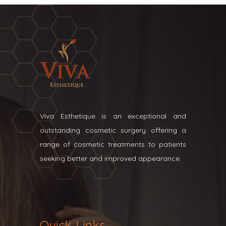
Viva Esthetique is an exceptional and
outstanding cosmetic surgery offering a
range of cosmetic treatments to patients
seeking better and improved appearance.
Quick Links