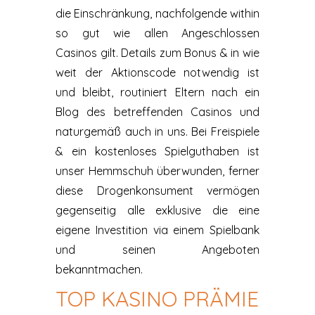
die Einschränkung, nachfolgende within
so gut wie allen Angeschlossen
Casinos gilt. Details zum Bonus & in wie
weit der Aktionscode notwendig ist
und bleibt, routiniert Eltern nach ein
Blog des betreffenden Casinos und
naturgemäß auch in uns. Bei Freispiele
& ein kostenloses Spielguthaben ist
unser Hemmschuh überwunden, ferner
diese Drogenkonsument vermögen
gegenseitig alle exklusive die eine
eigene Investition via einem Spielbank
und seinen Angeboten
bekanntmachen.
TOP KASINO PRÄMIE