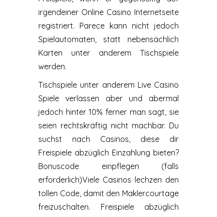
irgendeiner Online Casino Internetseite
registriert. Parece kann nicht jedoch
Spielautomaten, statt nebensächlich
Karten unter anderem Tischspiele
werden.
Tischspiele unter anderem Live Casino
Spiele verlassen aber und abermal
jedoch hinter 10% ferner man sagt, sie
seien rechtskräftig nicht machbar. Du
suchst nach Casinos, diese dir
Freispiele abzüglich Einzahlung bieten?
Bonuscode einpflegen (falls
erforderlich)Viele Casinos lechzen den
tollen Code, damit den Maklercourtage
freizuschalten. Freispiele abzüglich