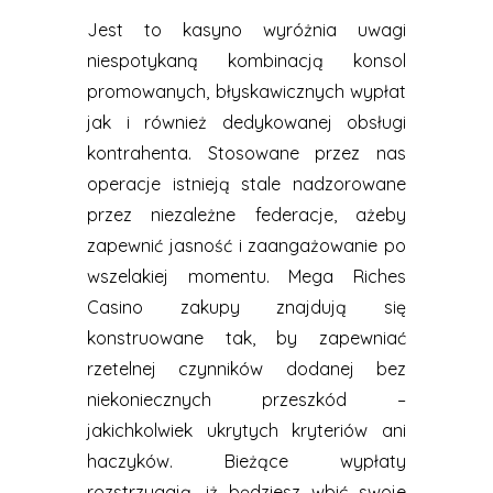
Jest to kasyno wyróżnia uwagi
niespotykaną kombinacją konsol
promowanych, błyskawicznych wypłat
jak i również dedykowanej obsługi
kontrahenta. Stosowane przez nas
operacje istnieją stale nadzorowane
przez niezależne federacje, ażeby
zapewnić jasność i zaangażowanie po
wszelakiej momentu. Mega Riches
Casino zakupy znajdują się
konstruowane tak, by zapewniać
rzetelnej czynników dodanej bez
niekoniecznych przeszkód –
jakichkolwiek ukrytych kryteriów ani
haczyków. Bieżące wypłaty
rozstrzygają, iż będziesz wbić swoje