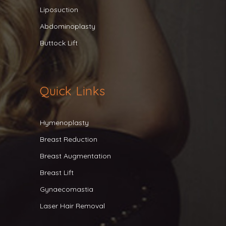
Liposuction
Abdominoplasty
Buttock Lift
Quick Links
Hymenoplasty
Breast Reduction
Breast Augmentation
Breast Lift
Gynaecomastia
Laser Hair Removal