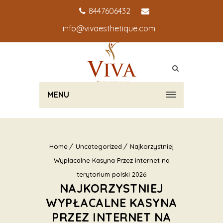
8447606432
info@vivaesthetique.com
MENU
Home
Uncategorized
Najkorzystniej
Wypłacalne Kasyna Przez internet na
terytorium polski 2026
NAJKORZYSTNIEJ
WYPŁACALNE KASYNA
PRZEZ INTERNET NA