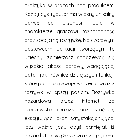
praktyka w pracach nad produktem.
Każdy dystrybutor ma własny unikalny
barwę co przynosi Tobie w
charakterze graczowi różnorodność
oraz specjalną rozrywkę. Na czołowym
dostawcom aplikacji tworzącym te
uciechy, zamierzasz spodziewać się
wysokiej jakości oprawy, wciągającej
batalii jak i również dzisiejszych funkcji,
które podniosą Swoje wrażenia wraz z
rozrywki w lepszy poziom. Rozrywka
hazardowa przez internet za
rzeczywiste pieniążki może stać się
ekscytująca oraz satysfakcjonująca,
lecz ważne jest, abyś pamiętał, iż
hazard stale wiąże się wraz z ryzykiem.