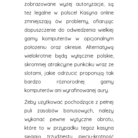
zobrazowane wyżej autoryzacje, są
też legalne w polsce! Kasyna online
zmniejszają ów problemy, ofiarując
dopuszczenie do odwiedzenia wielkiej
gamy komputerów w opcjonalnym
położeniu oraz okresie. Alternatywą
wielokrotnie będą wyłącznie polskie,
skromniej atrakcyjne punkciku wraz ze
slotami, jakie odrzucić proponują tak
bardzo różnorodnej gamy
komputerów ani wyrafinowanej aury.
Żeby użytkować pochodzące z pełnej
puli zasobów bonusowych, należy
wykonać pewne wytyczne obrotu,
które to w przypadku tegoż kasyna
sięgają trzydziestu pięciu-krotność