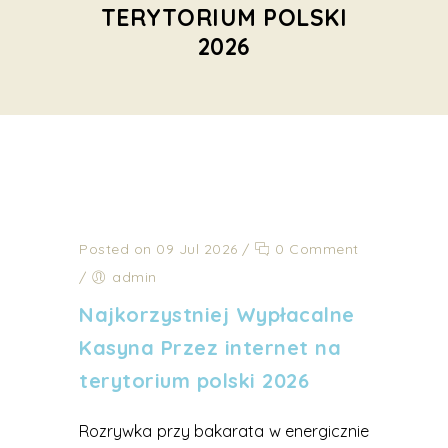
TERYTORIUM POLSKI
2026
Posted on 09 Jul 2026
/
0 Comment
/
admin
Najkorzystniej Wypłacalne
Kasyna Przez internet na
terytorium polski 2026
Rozrywka przy bakarata w energicznie