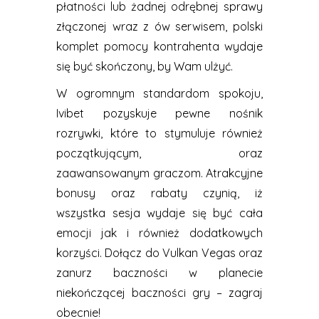
płatności lub żadnej odrębnej sprawy
złączonej wraz z ów serwisem, polski
komplet pomocy kontrahenta wydaje
się być skończony, by Wam ulżyć.
W ogromnym standardom spokoju,
Ivibet pozyskuje pewne nośnik
rozrywki, które to stymuluje również
początkującym, oraz
zaawansowanym graczom. Atrakcyjne
bonusy oraz rabaty czynią, iż
wszystka sesja wydaje się być cała
emocji jak i również dodatkowych
korzyści. Dołącz do Vulkan Vegas oraz
zanurz baczności w planecie
niekończącej baczności gry – zagraj
obecnie!