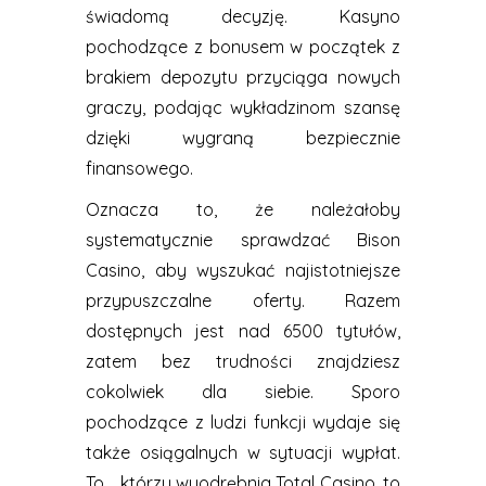
świadomą decyzję. Kasyno
pochodzące z bonusem w początek z
brakiem depozytu przyciąga nowych
graczy, podając wykładzinom szansę
dzięki wygraną bezpiecznie
finansowego.
Oznacza to, że należałoby
systematycznie sprawdzać Bison
Casino, aby wyszukać najistotniejsze
przypuszczalne oferty. Razem
dostępnych jest nad 6500 tytułów,
zatem bez trudności znajdziesz
cokolwiek dla siebie. Sporo
pochodzące z ludzi funkcji wydaje się
także osiągalnych w sytuacji wypłat.
To, , którzy wyodrębnia Total Casino, to