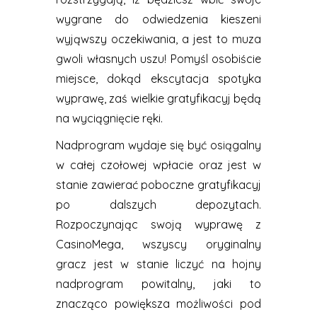
wygrane do odwiedzenia kieszeni
wyjąwszy oczekiwania, a jest to muza
gwoli własnych uszu! Pomyśl osobiście
miejsce, dokąd ekscytacja spotyka
wyprawę, zaś wielkie gratyfikacyj będą
na wyciągnięcie ręki.
Nadprogram wydaje się być osiągalny
w całej czołowej wpłacie oraz jest w
stanie zawierać poboczne gratyfikacyj
po dalszych depozytach.
Rozpoczynając swoją wyprawę z
CasinoMega, wszyscy oryginalny
gracz jest w stanie liczyć na hojny
nadprogram powitalny, jaki to
znacząco powiększa możliwości pod