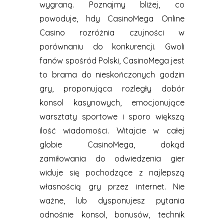
wygraną. Poznajmy bliżej, co
powoduje, hdy CasinoMega Online
Casino rozróżnia czujności w
porównaniu do konkurencji. Gwoli
fanów spośród Polski, CasinoMega jest
to brama do nieskończonych godzin
gry, proponująca rozległy dobór
konsol kasynowych, emocjonujące
warsztaty sportowe i sporo większą
ilość wiadomości. Witajcie w całej
globie CasinoMega, dokąd
zamiłowania do odwiedzenia gier
widuje się pochodzące z najlepszą
własnością gry przez internet. Nie
ważne, lub dysponujesz pytania
odnośnie konsol, bonusów, technik