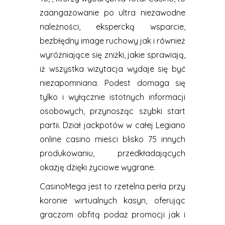
zaangażowanie po ultra niezawodne
należności, ekspercką wsparcie,
bezbłędny image ruchowy jak i również
wyróżniające się zniżki, jakie sprawiają,
iż wszystka wizytacja wydaje się być
niezapomniana. Podest domaga się
tylko i wyłącznie istotnych informacji
osobowych, przynosząc szybki start
partii. Dział jackpotów w całej Legiano
online casino mieści blisko 75 innych
produkowaniu, przedkładających
okazję dzięki życiowe wygrane.
CasinoMega jest to rzetelna perła przy
koronie wirtualnych kasyn, oferując
graczom obfitą podaż promocji jak i