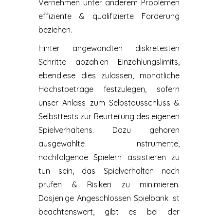
Vernehmen unter anderem Problemen
effiziente & qualifizierte Forderung
beziehen.
Hinter angewandten diskretesten
Schritte abzahlen Einzahlungslimits,
ebendiese dies zulassen, monatliche
Hochstbetrage festzulegen, sofern
unser Anlass zum Selbstausschluss &
Selbsttests zur Beurteilung des eigenen
Spielverhaltens. Dazu gehoren
ausgewahlte Instrumente,
nachfolgende Spielern assistieren zu
tun sein, das Spielverhalten nach
prufen & Risiken zu minimieren.
Dasjenige Angeschlossen Spielbank ist
beachtenswert, gibt es bei der