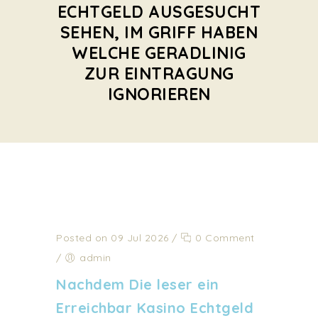
ECHTGELD AUSGESUCHT
SEHEN, IM GRIFF HABEN
WELCHE GERADLINIG
ZUR EINTRAGUNG
IGNORIEREN
Posted on 09 Jul 2026
/
0 Comment
/
admin
Nachdem Die leser ein
Erreichbar Kasino Echtgeld