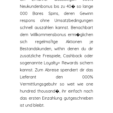
Neukundenbonus bis zu 40� so lange
000 Bares Spins, deren Gewinn
respons ohne Umsatzbedingungen
schnell auszahlen kannst. Benachbart
dem Willkommensbonus ermi�glichen
sich regelma?ige Aktionen je
Bestandskunden, within denen du dir
zusatzliche Freispiele, Cashback oder
sogenannte Loyalty+ Rewards sichern
kannst. Zum Abreise spendiert dir das
Lieferant den 000%
Vermittlungsgebuhr so weit wie one
hundred thousand�, ihr einfach nach
das ersten Einzahlung gutgeschrieben
ist und bleibt.