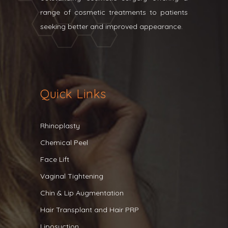
range of cosmetic treatments to patients
seeking better and improved appearance.
Quick Links
Rhinoplasty
Chemical Peel
Face Lift
Vaginal Tightening
Chin & Lip Augmentation
Hair Transplant and Hair PRP
Liposuction