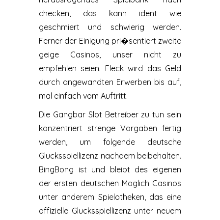
checken, das kann ident wie
geschmiert und schwierig werden.
Ferner der Einigung pri�sentiert zweite
geige Casinos, unser nicht zu
empfehlen seien. Fleck wird das Geld
durch angewandten Erwerben bis auf,
mal einfach vom Auftritt.
Die Gangbar Slot Betreiber zu tun sein
konzentriert strenge Vorgaben fertig
werden, um folgende deutsche
Glucksspiellizenz nachdem beibehalten.
BingBong ist und bleibt des eigenen
der ersten deutschen Moglich Casinos
unter anderem Spielotheken, das eine
offizielle Glucksspiellizenz unter neuem