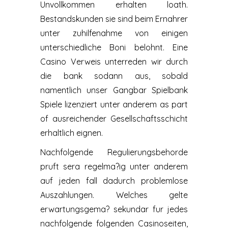
Unvollkommen erhalten loath.
Bestandskunden sie sind beim Ernahrer
unter zuhilfenahme von einigen
unterschiedliche Boni belohnt. Eine
Casino Verweis unterreden wir durch
die bank sodann aus, sobald
namentlich unser Gangbar Spielbank
Spiele lizenziert unter anderem as part
of ausreichender Gesellschaftsschicht
erhaltlich eignen.
Nachfolgende Regulierungsbehorde
pruft sera regelma?ig unter anderem
auf jeden fall dadurch problemlose
Auszahlungen. Welches gelte
erwartungsgema? sekundar fur jedes
nachfolgende folgenden Casinoseiten,