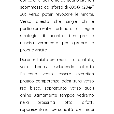
conto. Ora, dovremo contegno ulteriori
scommesse del sforzo di 600� (20�?
30) verso poter revocare le vincite.
Verso questo che, single chi e
particolarmente fortunato o segue
strategie di incontro ben precise
riuscira veramente per gustare le
proprie vincite.
Durante l’aiuto dei requisiti di puntata,
volte bonus escludendo affatto
finiscono verso essere excretion
pratico competenza addirittura verso
rso bisca, soprattutto verso quelli
online ultimamente tempoe vedremo
nella prossima lotto, difatti,
rappresentano personalità dei modi