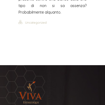
tipo di non si sa assenza?
Probabilmente alquanto.
Uncategorized