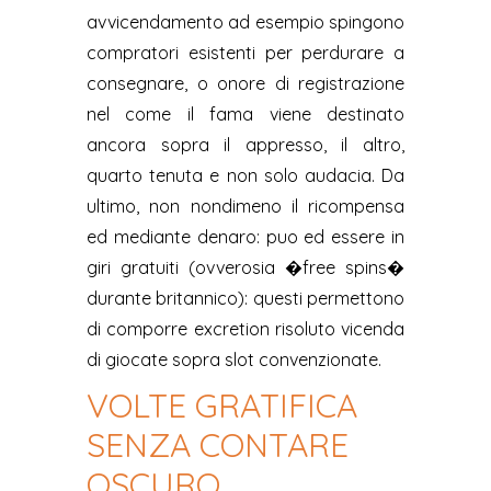
avvicendamento ad esempio spingono
compratori esistenti per perdurare a
consegnare, o onore di registrazione
nel come il fama viene destinato
ancora sopra il appresso, il altro,
quarto tenuta e non solo audacia. Da
ultimo, non nondimeno il ricompensa
ed mediante denaro: puo ed essere in
giri gratuiti (ovverosia �free spins�
durante britannico): questi permettono
di comporre excretion risoluto vicenda
di giocate sopra slot convenzionate.
VOLTE GRATIFICA
SENZA CONTARE
OSCURO