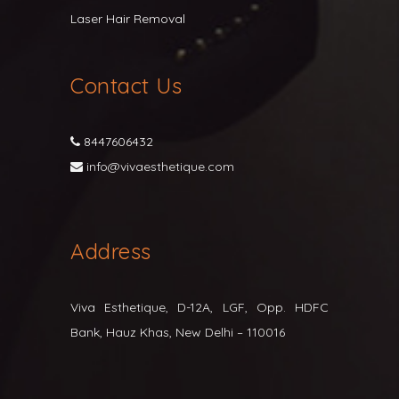
Laser Hair Removal
Contact Us
8447606432
info@vivaesthetique.com
Address
Viva Esthetique, D-12A, LGF, Opp. HDFC
Bank, Hauz Khas, New Delhi – 110016