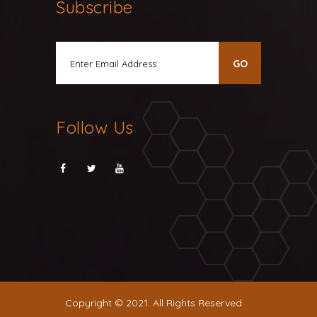
Subscribe
Follow Us
Copyright © 2021. All Rights Reserved