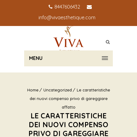
8447606432
info@vivaesthetique.com
MENU
Home
Uncategorized
Le caratteristiche
dei nuovi compenso privo di gareggiare
affatto
LE CARATTERISTICHE
DEI NUOVI COMPENSO
PRIVO DI GAREGGIARE