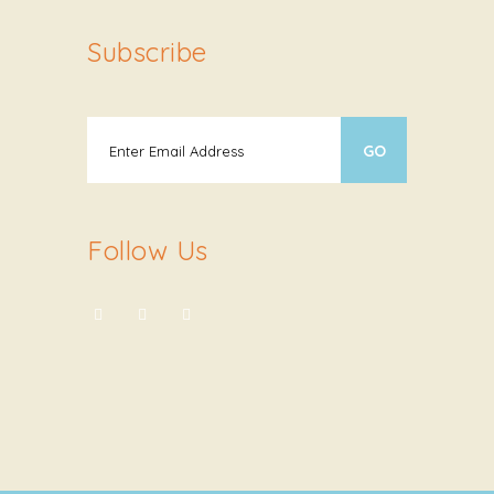
Subscribe
Follow Us