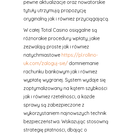
pewne aktualizacje oraz nowatorskie
tytuły utrzymują propozycję
oryginalną jak i również przyciągającą.
W całej Total Casino osiągalne są
różnorakie procedury wpłaty, jakie
zezwalają proste jak i również
natychmiastowe
https://pl.rollino-
uk.com/zaloguj-sie/
domniemanie
rachunku bankowym jak i również
wypłatę wygranej. System wydaje się
zoptymalizowany na kątem szybkości
jak i również rzetelności, a każde
sprawy są zabezpieczone z
wykorzystaniem najnowszych technik
bezpieczeństwa. Wskazując stosowną
strategię płatności, dbając o