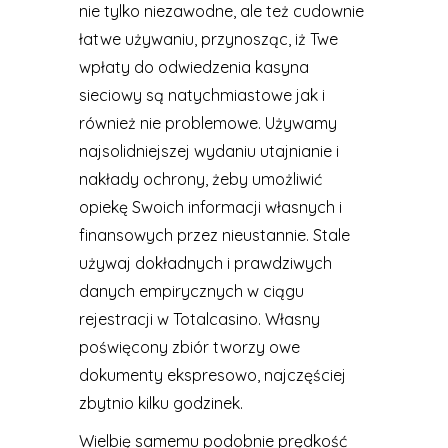
nie tylko niezawodne, ale też cudownie
łatwe używaniu, przynosząc, iż Twe
wpłaty do odwiedzenia kasyna
sieciowy są natychmiastowe jak i
również nie problemowe. Używamy
najsolidniejszej wydaniu utajnianie i
nakłady ochrony, żeby umożliwić
opiekę Swoich informacji własnych i
finansowych przez nieustannie. Stale
używaj dokładnych i prawdziwych
danych empirycznych w ciągu
rejestracji w Totalcasino. Własny
poświęcony zbiór tworzy owe
dokumenty ekspresowo, najczęściej
zbytnio kilku godzinek.
Wielbię samemu podobnie prędkość