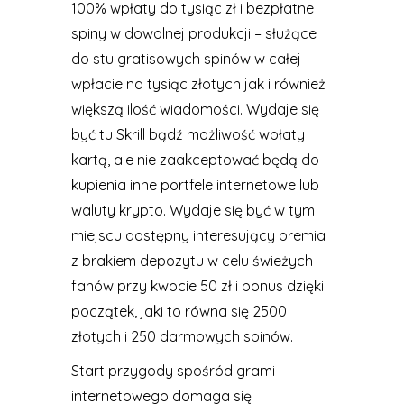
100% wpłaty do tysiąc zł i bezpłatne
spiny w dowolnej produkcji – służące
do stu gratisowych spinów w całej
wpłacie na tysiąc złotych jak i również
większą ilość wiadomości. Wydaje się
być tu Skrill bądź możliwość wpłaty
kartą, ale nie zaakceptować będą do
kupienia inne portfele internetowe lub
waluty krypto. Wydaje się być w tym
miejscu dostępny interesujący premia
z brakiem depozytu w celu świeżych
fanów przy kwocie 50 zł i bonus dzięki
początek, jaki to równa się 2500
złotych i 250 darmowych spinów.
Start przygody spośród grami
internetowego domaga się