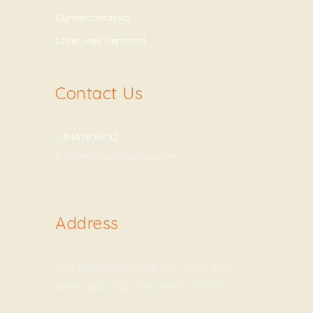
Gynaecomastia
Laser Hair Removal
Contact Us
8447606432
info@vivaesthetique.com
Address
Viva Esthetique, D-12A, LGF, Opp. HDFC
Bank, Hauz Khas, New Delhi – 110016