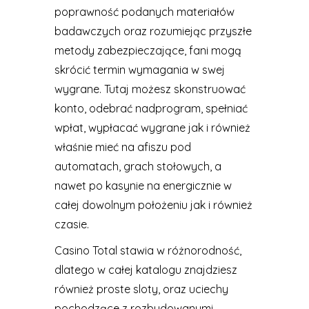
poprawność podanych materiałów
badawczych oraz rozumiejąc przyszłe
metody zabezpieczające, fani mogą
skrócić termin wymagania w swej
wygrane. Tutaj możesz skonstruować
konto, odebrać nadprogram, spełniać
wpłat, wypłacać wygrane jak i również
właśnie mieć na afiszu pod
automatach, grach stołowych, a
nawet po kasynie na energicznie w
całej dowolnym położeniu jak i również
czasie.
Casino Total stawia w różnorodność,
dlatego w całej katalogu znajdziesz
również proste sloty, oraz uciechy
pochodzące z rozbudowanymi