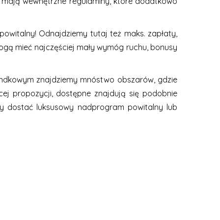
sy mają wewnętrzne regulaminy, które dodatkowo
witalny! Odnajdziemy tutaj też maks. zapłaty,
ogą mieć najczęściej mały wymóg ruchu, bonusy
e randkowym znajdziemy mnóstwo obszarów, gdzie
j propozycji, dostępne znajdują się podobnie
 by dostać luksusowy nadprogram powitalny lub