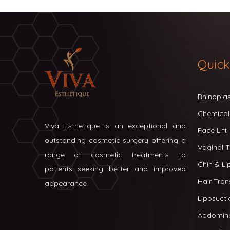
Quick
Rhinopla
Chemical
Viva Esthetique is an exceptional and
Face Lift
outstanding cosmetic surgery offering a
Vaginal T
range of cosmetic treatments to
Chin & L
patients seeking better and improved
Hair Tran
appearance.
Liposucti
Abdomin