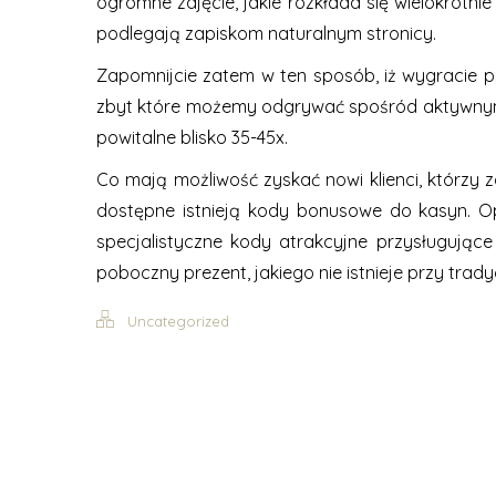
ogromne zajęcie, jakie rozkłada się wielokrot
podlegają zapiskom naturalnym stronicy.
Zapomnijcie zatem w ten sposób, iż wygracie 
zbyt które możemy odgrywać spośród aktywnym 
powitalne blisko 35-45x.
Co mają możliwość zyskać nowi klienci, którzy
dostępne istnieją kody bonusowe do kasyn. O
specjalistyczne kody atrakcyjne przysługując
poboczny prezent, jakiego nie istnieje przy tradyc
Uncategorized