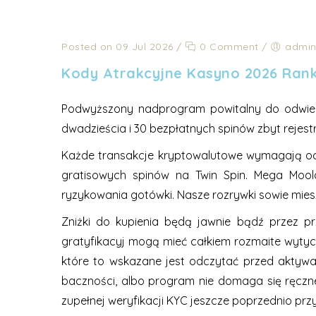
Posted on 09 Jul 2026
/
0 Comment
/
admi
Kody Atrakcyjne Kasyno 2026 Ranki
Podwyższony nadprogram powitalny do odwie
dwadzieścia i 30 bezpłatnych spinów zbyt rejest
Każde transakcje kryptowalutowe wymagają ocen
gratisowych spinów na Twin Spin. Mega Moo
ryzykowania gotówki. Nasze rozrywki sowie miesz
Zniżki do kupienia będą jawnie bądź przez pr
gratyfikacyj mogą mieć całkiem rozmaite wytyc
które to wskazane jest odczytać przed aktywac
baczności, albo program nie domaga się ręczne
zupełnej weryfikacji KYC jeszcze poprzednio pr