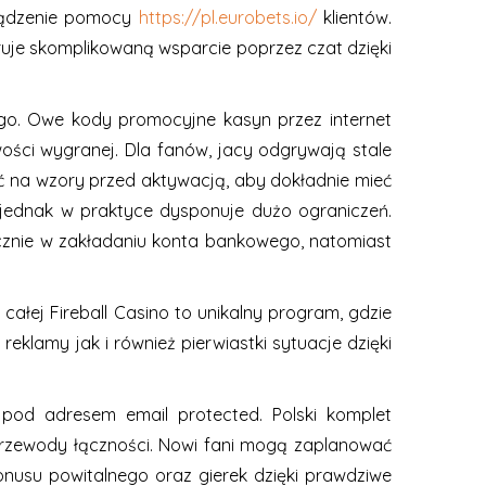
rządzenie pomocy
https://pl.eurobets.io/
klientów.
je skomplikowaną wsparcie poprzez czat dzięki
wego. Owe kody promocyjne kasyn przez internet
ości wygranej. Dla fanów, jacy odgrywają stale
ić na wzory przed aktywacją, aby dokładnie mieć
, jednak w praktyce dysponuje dużo ograniczeń.
ącznie w zakładaniu konta bankowego, natomiast
całej Fireball Casino to unikalny program, gdzie
klamy jak i również pierwiastki sytuacje dzięki
od adresem email protected. Polski komplet
przewody łączności. Nowi fani mogą zaplanować
nusu powitalnego oraz gierek dzięki prawdziwe