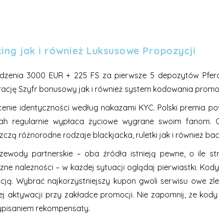
n
ng jak i również Luksusowe Propozycji
dzenia 3000 EUR + 225 FS za pierwsze 5 depozytów Pfer
rację Szyfr bonusowy jak i również system kodowania promocj
ie identyczności według nakazami KYC. Polski premia pow
lah regularnie wypłaca życiowe wygrane swoim fanom.
czą różnorodne rodzaje blackjacka, ruletki jak i również ba
zewody partnerskie – oba źródła istnieją pewne, o ile 
zne należności – w każdej sytuacji oglądaj pierwiastki. Ko
ją. Wybrać najkorzystniejszy kupon gwoli serwisu owe zle
j aktywacji przy zakładce promocji. Nie zapomnij, że kody
zypisaniem rekompensaty.