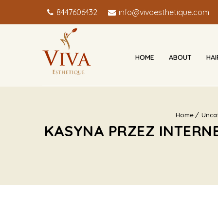
8447606432
info@vivaesthetique.com
HOME
ABOUT
HA
Home
Unca
KASYNA PRZEZ INTERN