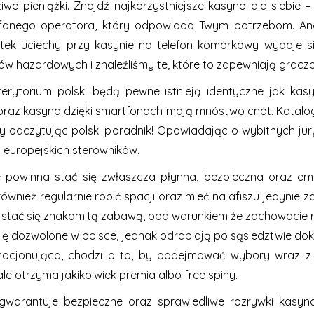
 pieniążki. Znajdź najkorzystniejsze kasyno dla siebie –
ufanego operatora, który odpowiada Twym potrzebom. And
tek uciechy przy kasynie na telefon komórkowy wydaje si
ów hazardowych i znaleźliśmy te, które to zapewniają grac
 terytorium polski będą pewne istnieją identyczne jak ka
raz kasyna dzięki smartfonach mają mnóstwo cnót. Katalogó
ny odczytując polski poradnik! Opowiadając o wybitnych jur
europejskich sterowników.
e powinna stać się zwłaszcza płynna, bezpieczna oraz 
wnież regularnie robić spacji oraz mieć na afiszu jedynie za
stać się znakomitą zabawą, pod warunkiem że zachowacie 
ą się dozwolone w polsce, jednak odrabiają po sąsiedztwie 
mocjonująca, chodzi o to, by podejmować wybory wraz z
ale otrzyma jakikolwiek premia albo free spiny.
warantuje bezpieczne oraz sprawiedliwe rozrywki kasyn