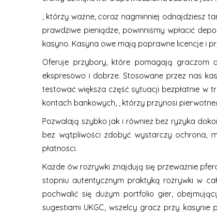
, którzy ważne, coraz nagminniej odnajdziesz t
prawdziwe pieniądze, powinniśmy wpłacić depo
kasyno. Kasyna owe mają poprawne licencje i pr
Oferuje przybory, które pomagają graczom do
ekspresowo i dobrze. Stosowane przez nas kas
testować większa część sytuacji bezpłatnie w 
kontach bankowych, , którzy przynosi pierwotne
Pozwalają szybko jak i również bez ryzyka dokon
bez wątpliwości zdobyć wystarczy ochrona,
płatności.
Każde ów rozrywki znajdują się przeważnie pfe
stopniu autentycznym praktyką rozrywki w cał
pochwalić się dużym portfolio gier, obejmuj
sugestiami UKGC, wszelcy gracz przy kasynie p