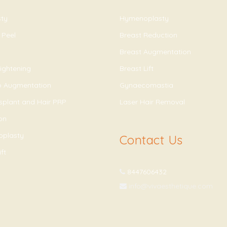
sty
Hymenoplasty
 Peel
Breast Reduction
Breast Augmentation
ightening
Breast Lift
ip Augmentation
Gynaecomastia
splant and Hair PRP
Laser Hair Removal
on
oplasty
Contact Us
ft
8447606432
info@vivaesthetique.com