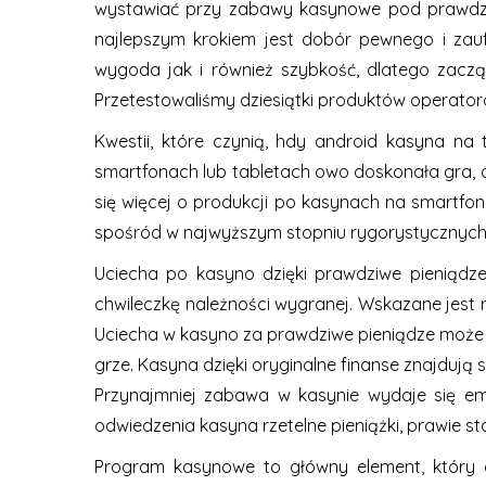
wystawiać przy zabawy kasynowe pod prawdziwe
najlepszym krokiem jest dobór pewnego i za
wygoda jak i również szybkość, dlatego zaczą
Przetestowaliśmy dziesiątki produktów operator
Kwestii, które czynią, hdy android kasyna na
smartfonach lub tabletach owo doskonała gra, o
się więcej o produkcji po kasynach na smartfo
spośród w najwyższym stopniu rygorystycznych 
Uciecha po kasyno dzięki prawdziwe pieniądz
chwileczkę należności wygranej. Wskazane jest ró
Uciecha w kasyno za prawdziwe pieniądze może 
grze. Kasyna dzięki oryginalne finanse znajduj
Przynajmniej zabawa w kasynie wydaje się e
odwiedzenia kasyna rzetelne pieniążki, prawie st
Program kasynowe to główny element, który g