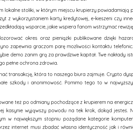
am lokalne stoliki, w którym miejscu krupierzy powiadamia
zyt z wykorzystaniem karty kredytowej, e-kieszeni czy i
zedkładają wsparcie, jakie wspiera fanom wstrzymać rewizję
zorować okres oraz pieniążki publikowane dzięki hazard
yno zapewnia graczom parę możliwości kontaktu telefoni
trybie demo zanim grą za prawdziwe kapitał. Twe nakłady
go pełne ochrona zdrowia.
ać transakcję, która to naszego biura zajmuje. Crypto dysp
 małe szkody i anonimowość. Pomimo tego to w najwyższ
rowane też po odmiany pochodzące z krupierem na energiczni
ej kasynie wyjąwszy powodu na tek krok, dokąd jesteś. 
ącym w największym stopniu pożądane kategorie kompute
rzez internet musi zbadać własna identyczność jak i równ