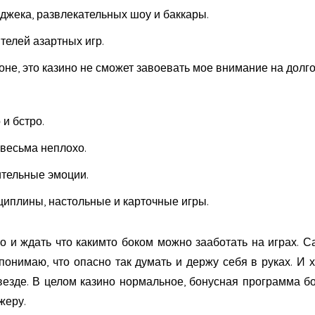
кджека, развлекательных шоу и баккары.
телей азартных игр.
оне, это казино не сможет завоевать мое внимание на долг
и бстро.
 весьма неплохо.
ительные эмоции.
сциплины, настольные и карточные игры.
но и ждать что какимто боком можно зааботать на играх. 
понимаю, что опасно так думать и держу себя в руках. И 
 везде. В целом казино нормальное, бонусная программа б
жеру.