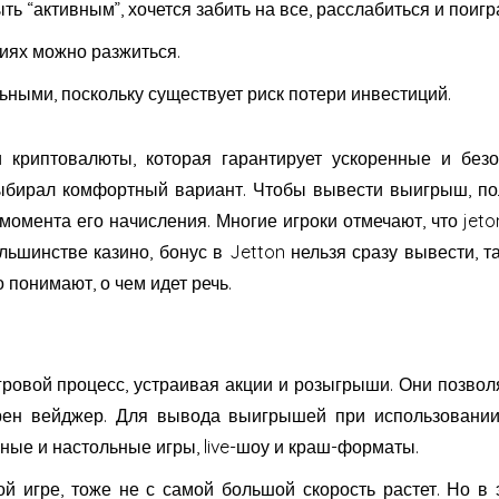
ть “активным”, хочется забить на все, расслабиться и поигр
циях можно разжиться.
ьными, поскольку существует риск потери инвестиций.
 криптовалюты, которая гарантирует ускоренные и безо
ыбирал комфортный вариант. Чтобы вывести выигрыш, пол
момента его начисления. Многие игроки отмечают, что jeto
льшинстве казино, бонус в Jetton нельзя сразу вывести, т
понимают, о чем идет речь.
гровой процесс, устраивая акции и розыгрыши. Они позво
рен вейджер. Для вывода выигрышей при использовани
ные и настольные игры, live-шоу и краш-форматы.
й игре, тоже не с самой большой скорость растет. Но в