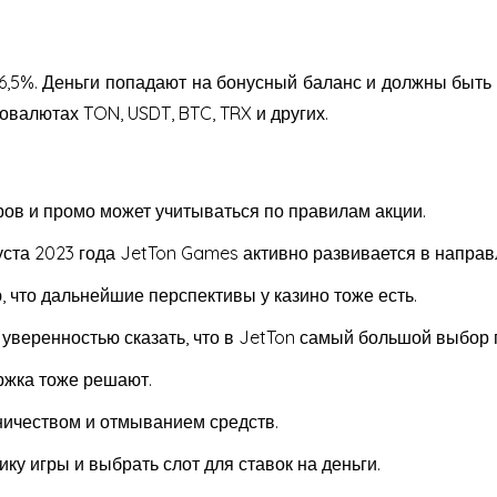
,5%. Деньги попадают на бонусный баланс и должны быть о
овалютах TON, USDT, BTC, TRX и других.
ров и промо может учитываться по правилам акции.
уста 2023 года JetTon Games активно развивается в направ
 что дальнейшие перспективы у казино тоже есть.
с уверенностью сказать, что в JetTon самый большой выбор 
ржка тоже решают.
ничеством и отмыванием средств.
ку игры и выбрать слот для ставок на деньги.