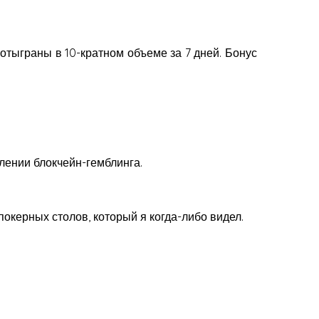
тыграны в 10-кратном объеме за 7 дней. Бонус
лении блокчейн-гемблинга.
покерных столов, который я когда-либо видел.