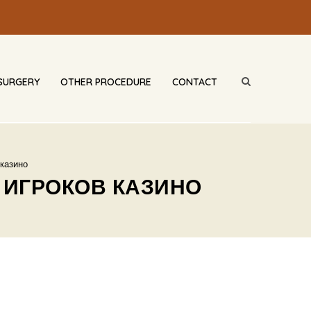
SURGERY
OTHER PROCEDURE
CONTACT
 казино
 ИГРОКОВ КАЗИНО