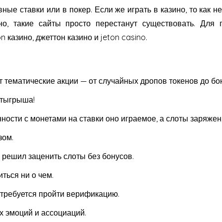
ые ставки или в покер. Если же играть в казино, то как не
но, такие сайты просто перестанут существовать. Для 
казино, джеттон казино и jeton casino.
тематические акции — от случайных дропов токенов до бон
отыгрыша!
ности с монетами на ставки оно играемое, а слоты заряжен
зом.
 решил заценить слоты без бонусов.
иться ни о чем.
отребуется пройти верификацию.
х эмоций и ассоциаций.