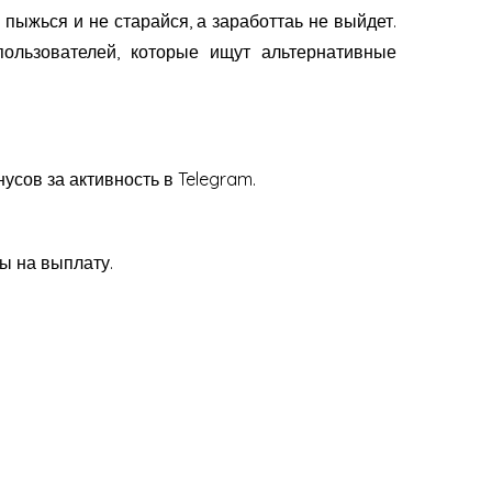
 пыжься и не старайся, а заработтаь не выйдет.
пользователей, которые ищут альтернативные
усов за активность в Telegram.
ы на выплату.