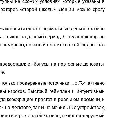
тупны на схожих условиях, которые указаны в
ераторов «старой школы». Деньги можно сразу
учаются и выиграть нормальные деньги в казино
частников на данный период. С недавних пор, по
 немерено, но зато и платит со всей щедростью
 предоставляет бонусы на повторные депозиты.
ле.
только проверенные источники. JetTon активно
ывы игроков. Быстрый геймплей и интуитивный
де коэффициент растёт в реальном времени, и
к на десктопе, так и на мобильных устройствах,
зино и играх онлайн-казино, не контролируемый