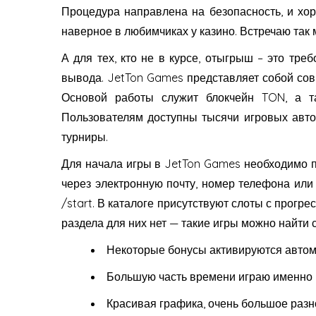
Процедура направлена на безопасность, и хор
наверное в любимчиках у казино. Встречаю так
А для тех, кто не в курсе, отыгрыш – это тр
вывода. JetTon Games представляет собой сов
Основой работы служит блокчейн TON, а та
Пользователям доступны тысячи игровых автом
турниры.
Для начала игры в JetTon Games необходимо п
через электронную почту, номер телефона или
/start. В каталоге присутствуют слоты с прог
раздела для них нет — такие игры можно найти
Некоторые бонусы активируются автомат
Большую часть времени играю именно в
Красивая графика, очень большое разно