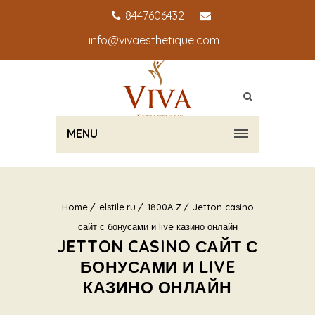
8447606432
info@vivaesthetique.com
MENU
Home
elstile.ru
1800A Z
Jetton casino
сайт с бонусами и live казино онлайн
JETTON CASINO САЙТ С
БОНУСАМИ И LIVE
КАЗИНО ОНЛАЙН