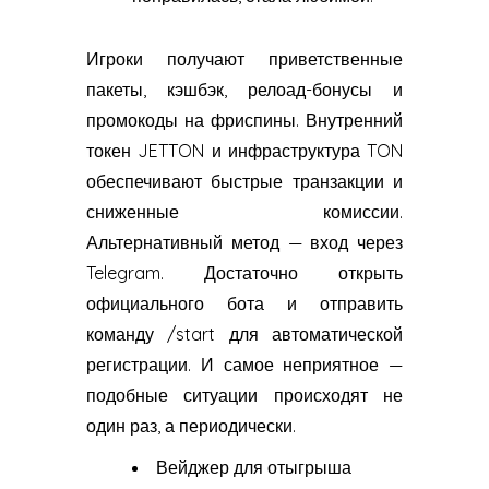
Игроки получают приветственные
пакеты, кэшбэк, релоад-бонусы и
промокоды на фриспины. Внутренний
токен JETTON и инфраструктура TON
обеспечивают быстрые транзакции и
сниженные комиссии.
Альтернативный метод — вход через
Telegram. Достаточно открыть
официального бота и отправить
команду /start для автоматической
регистрации. И самое неприятное —
подобные ситуации происходят не
один раз, а периодически.
Вейджер для отыгрыша