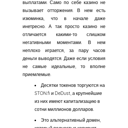
выплатами. Само по себе казино не
вызывает отторжения. В нем есть
изюминка, что в начале даже
инетресно. А так просто казино не
отличается какими-то слишком
негативными моментами. В нем
неплохо играется, за пару часов
деньги выводятся. Даже если условия
не самые идеальные, то вполне
приемлемые.
Десятки токенов торгуются на
STON.fi и DeDust, а крупнейшие
из них имеют капитализацию в
сотни миллионов долларов.
Это альтернативный домен,