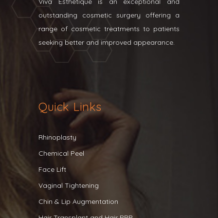
Viva Esthetique is an exceptional and
outstanding cosmetic surgery offering a
range of cosmetic treatments to patients
seeking better and improved appearance.
Quick Links
Rhinoplasty
Chemical Peel
Face Lift
Vaginal Tightening
Chin & Lip Augmentation
Hair Transplant and Hair PRP