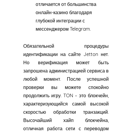
отличается от большинства
онлайн-казино благодаря
глубокой интеграции с
мессенджером Telegram.
Обязательной процедуры
идентификации на сайте Jetton нет.
Но верификация может быть
запрошена администрацией сервиса в
любой момент. После успешной
проверки вы можете спокойно
продолжить игру. TON – это блокчейн,
характеризующийся самой высокой
скоростью обработки транзакций.
Высочайший хайп блокчейна,
отличная работа сети с переводом