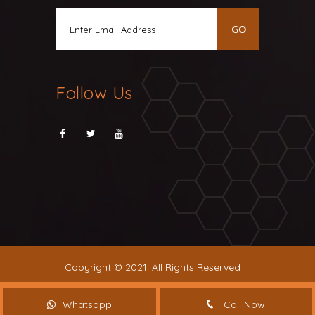
Follow Us
Copyright © 2021. All Rights Reserved
Whatsapp
Call Now