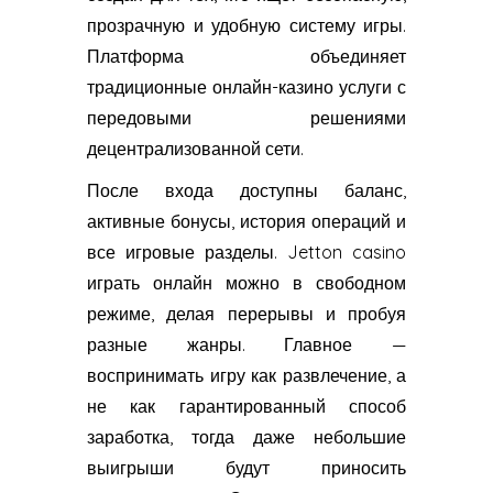
прозрачную и удобную систему игры.
Платформа объединяет
традиционные онлайн-казино услуги с
передовыми решениями
децентрализованной сети.
После входа доступны баланс,
активные бонусы, история операций и
все игровые разделы. Jetton casino
играть онлайн можно в свободном
режиме, делая перерывы и пробуя
разные жанры. Главное —
воспринимать игру как развлечение, а
не как гарантированный способ
заработка, тогда даже небольшие
выигрыши будут приносить