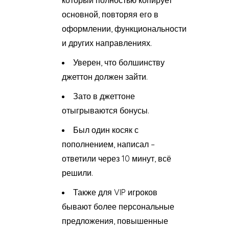
который полностью копирует
основной, повторяя его в
оформлении, функциональности
и других направлениях.
Уверен, что болшинству
джеттон должен зайти.
Зато в джеттоне
отыгрываются бонусы.
Был один косяк с
пополнением, написал –
ответили через 10 минут, всё
решили.
Также для VIP игроков
бывают более персональные
предложения, повышенные