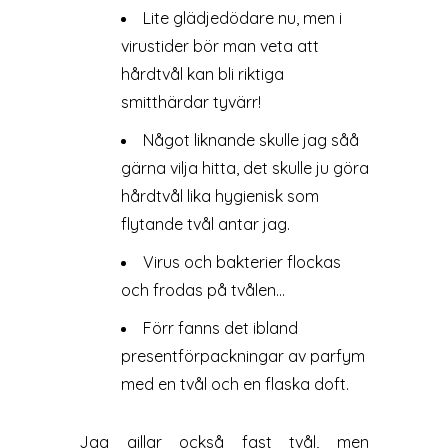
Lite glädjedödare nu, men i
virustider bör man veta att
hårdtvål kan bli riktiga
smitthärdar tyvärr!
Något liknande skulle jag såå
gärna vilja hitta, det skulle ju göra
hårdtvål lika hygienisk som
flytande tvål antar jag.
Virus och bakterier flockas
och frodas på tvålen…
Förr fanns det ibland
presentförpackningar av parfym
med en tvål och en flaska doft.
Jag gillar också fast tvål, men