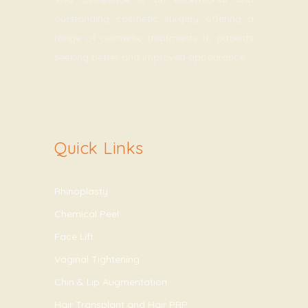
outstanding cosmetic surgery offering a
range of cosmetic treatments to patients
seeking better and improved appearance.
Quick Links
Rhinoplasty
Chemical Peel
Face Lift
Vaginal Tightening
Chin & Lip Augmentation
Hair Transplant and Hair PRP