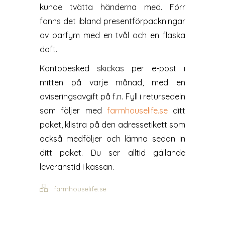
kunde tvätta händerna med. Förr
fanns det ibland presentförpackningar
av parfym med en tvål och en flaska
doft.
Kontobesked skickas per e-post i
mitten på varje månad, med en
aviseringsavgift på f.n. Fyll i retursedeln
som följer med
farmhouselife.se
ditt
paket, klistra på den adressetikett som
också medföljer och lämna sedan in
ditt paket. Du ser alltid gällande
leveranstid i kassan.
farmhouselife.se