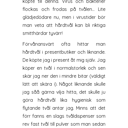
köpte till denna. Virus och bakterier
flockas och frodas på tvålen… Lite
glädjedödare nu, men i virustider bör
man veta att hårdtvål kan bli riktiga
smitthärdar tyvärr!
Förvånansvärt ofta hittar man
hårdtvål i presentbutiker och liknande.
De köpte jag i present åt mig själv. Jag
köper en tvål i normalstorlek och sen
skär jag ner den i mindre bitar (väldigt
lätt att skära i). Något liknande skulle
jag såå gärna vilja hitta, det skulle ju
göra hårdtvål lika hygienisk som
flytande tvål antar jag. Minns att det
förr fanns en slags tvåldispenser som
rev fast tvål till pulver som man sedan