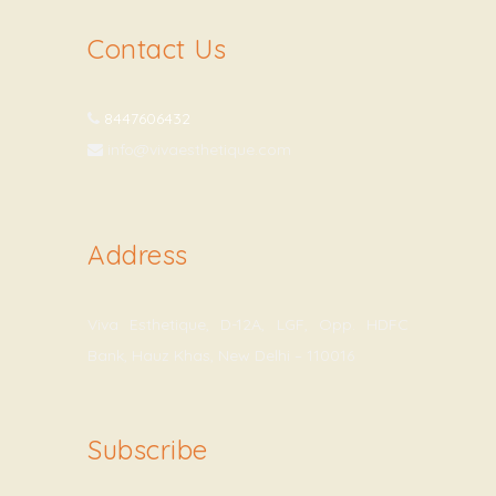
Contact Us
8447606432
info@vivaesthetique.com
Address
Viva Esthetique, D-12A, LGF, Opp. HDFC
Bank, Hauz Khas, New Delhi – 110016
Subscribe