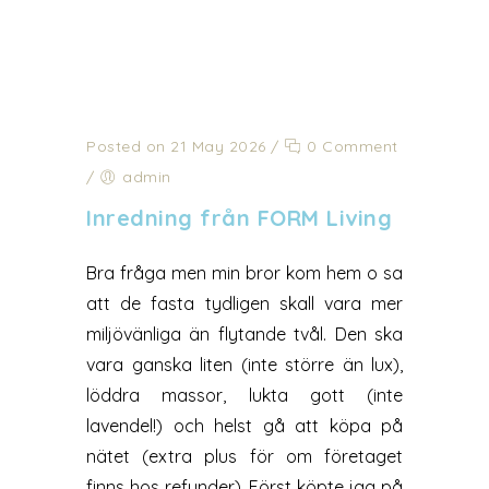
Posted on 21 May 2026
/
0 Comment
/
admin
Inredning från FORM Living
Bra fråga men min bror kom hem o sa
att de fasta tydligen skall vara mer
miljövänliga än flytande tvål. Den ska
vara ganska liten (inte större än lux),
löddra massor, lukta gott (inte
lavendel!) och helst gå att köpa på
nätet (extra plus för om företaget
finns hos refunder). Först köpte jag på