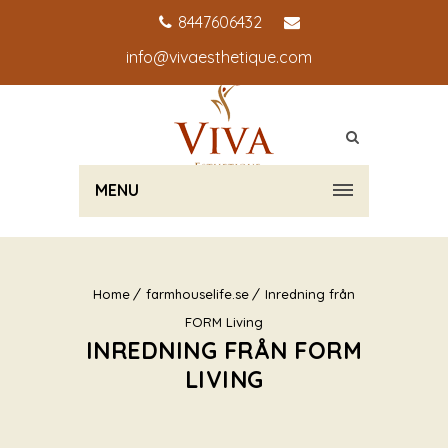
8447606432
info@vivaesthetique.com
MENU
Home
farmhouselife.se
Inredning från
FORM Living
INREDNING FRÅN FORM
LIVING