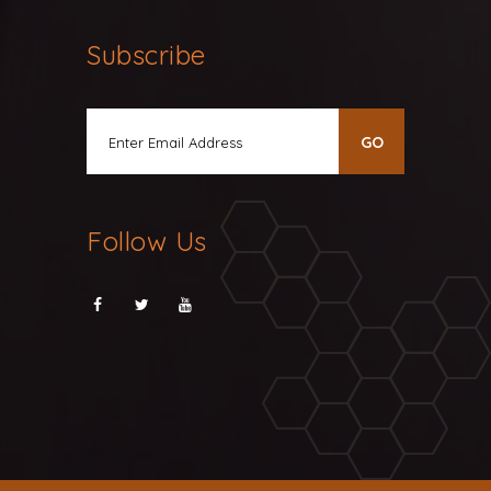
Subscribe
Follow Us