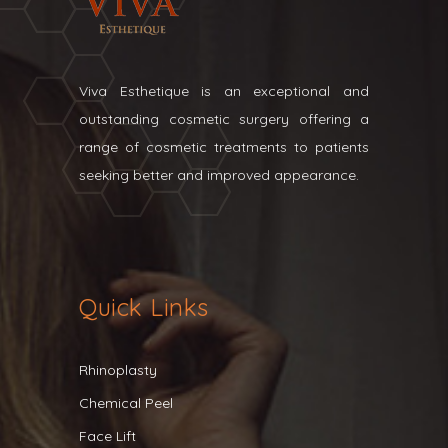
Viva Esthetique is an exceptional and
outstanding cosmetic surgery offering a
range of cosmetic treatments to patients
seeking better and improved appearance.
Quick Links
Rhinoplasty
Chemical Peel
Face Lift