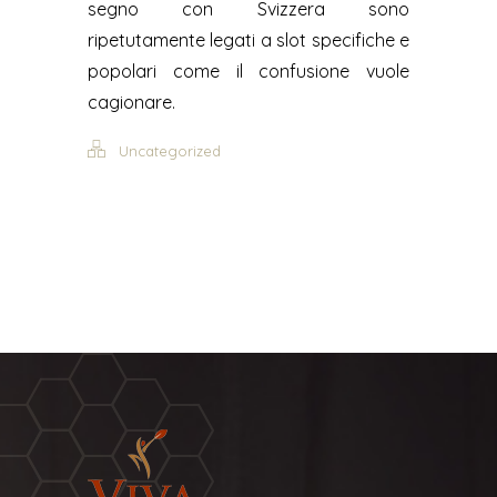
segno con Svizzera sono
ripetutamente legati a slot specifiche e
popolari come il confusione vuole
cagionare.
Uncategorized