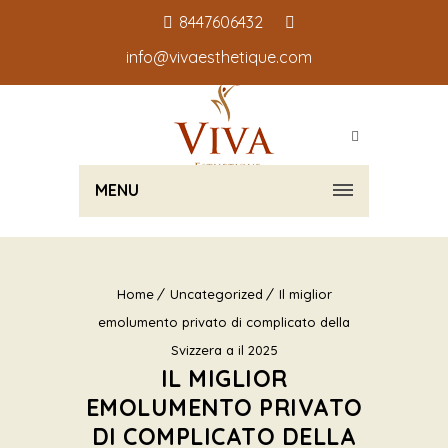
8447606432
info@vivaesthetique.com
MENU
Home
Uncategorized
Il miglior
emolumento privato di complicato della
Svizzera a il 2025
IL MIGLIOR
EMOLUMENTO PRIVATO
DI COMPLICATO DELLA