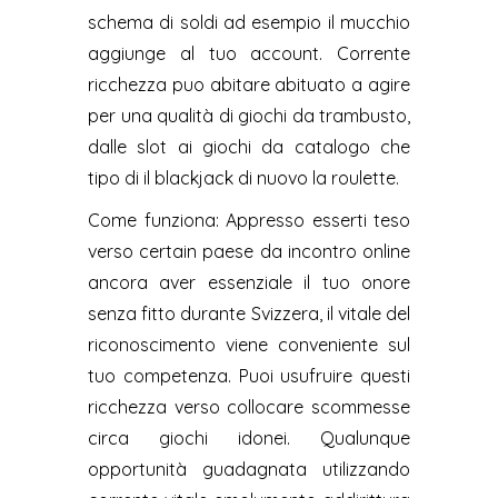
schema di soldi ad esempio il mucchio
aggiunge al tuo account. Corrente
ricchezza puo abitare abituato a agire
per una qualità di giochi da trambusto,
dalle slot ai giochi da catalogo che
tipo di il blackjack di nuovo la roulette.
Come funziona: Appresso esserti teso
verso certain paese da incontro online
ancora aver essenziale il tuo onore
senza fitto durante Svizzera, il vitale del
riconoscimento viene conveniente sul
tuo competenza. Puoi usufruire questi
ricchezza verso collocare scommesse
circa giochi idonei. Qualunque
opportunità guadagnata utilizzando