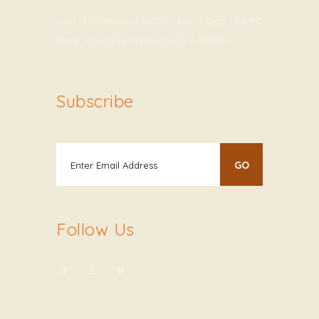
Viva Esthetique, D-12A, LGF, Opp. HDFC
Bank, Hauz Khas, New Delhi – 110016
Subscribe
Follow Us