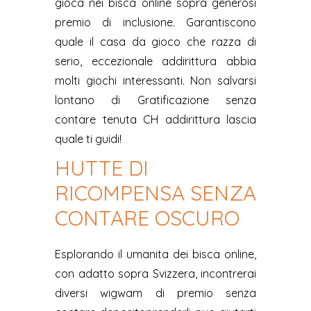
gioca nei bisca online sopra generosi
premio di inclusione. Garantiscono
quale il casa da gioco che razza di
serio, eccezionale addirittura abbia
molti giochi interessanti. Non salvarsi
lontano di Gratificazione senza
contare tenuta CH addirittura lascia
quale ti guidi!
HUTTE DI
RICOMPENSA SENZA
CONTARE OSCURO
Esplorando il umanita dei bisca online,
con adatto sopra Svizzera, incontrerai
diversi wigwam di premio senza