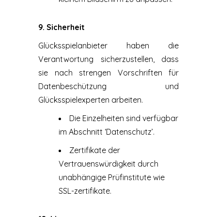
9. Sicherheit
Glücksspielanbieter haben die
Verantwortung sicherzustellen, dass
sie nach strengen Vorschriften für
Datenbeschützung und
Glücksspielexperten arbeiten.
Die Einzelheiten sind verfügbar
im Abschnitt ‘Datenschutz’.
Zertifikate der
Vertrauenswürdigkeit durch
unabhängige Prüfinstitute wie
SSL-zertifikate.