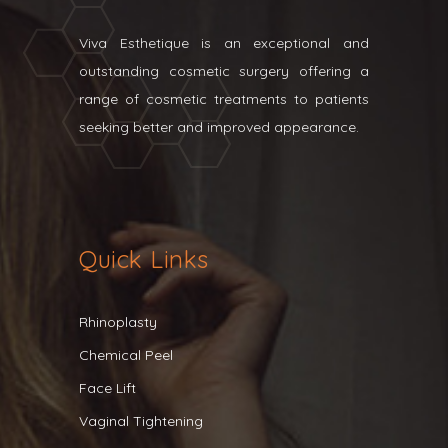
Viva Esthetique is an exceptional and
outstanding cosmetic surgery offering a
range of cosmetic treatments to patients
seeking better and improved appearance.
Quick Links
Rhinoplasty
Chemical Peel
Face Lift
Vaginal Tightening