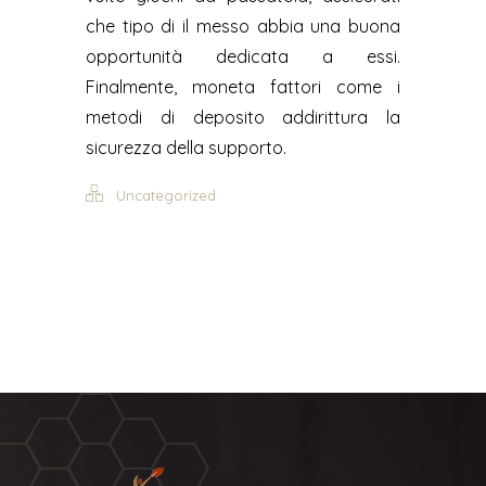
che tipo di il messo abbia una buona
opportunità dedicata a essi.
Finalmente, moneta fattori come i
metodi di deposito addirittura la
sicurezza della supporto.
Uncategorized