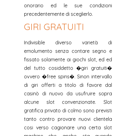
onorario ed le sue condizioni
precedentemente di sceglierlo.
GIRI GRATUITI
Indivisible diverso varietà di
emolumento senza contare segno e
fissato solamente ai giochi slot, ed ed
del tutto cosiddetto �giri gratuiti�
ovvero �free spins�. Sinon intervallo
di giri offerti a titolo di favore dal
casinò di nuovo da usufruire sopra
alcune slot convenzionate. Slot
gratifica privato di colmo sono previsti
tanto contro provare nuovi clientela
cosi verso cagionare una certa slot