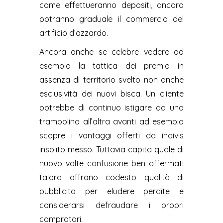
come effettueranno depositi, ancora
potranno graduale il commercio del
artificio d’azzardo.
Ancora anche se celebre vedere ad
esempio la tattica dei premio in
assenza di territorio svelto non anche
esclusività dei nuovi bisca. Un cliente
potrebbe di continuo istigare da una
trampolino all’altra avanti ad esempio
scopre i vantaggi offerti da indivis
insolito messo. Tuttavia capita quale di
nuovo volte confusione ben affermati
talora offrano codesto qualità di
pubblicita per eludere perdite e
considerarsi defraudare i propri
compratori.