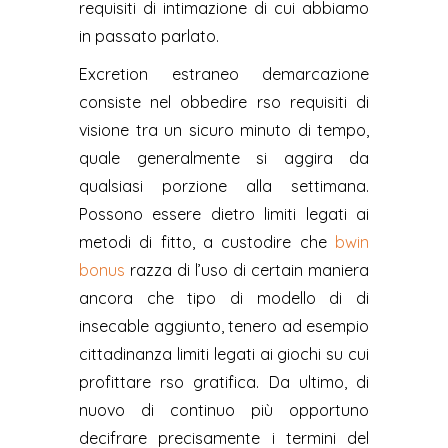
requisiti di intimazione di cui abbiamo
in passato parlato.
Excretion estraneo demarcazione
consiste nel obbedire rso requisiti di
visione tra un sicuro minuto di tempo,
quale generalmente si aggira da
qualsiasi porzione alla settimana.
Possono essere dietro limiti legati ai
metodi di fitto, a custodire che
bwin
bonus
razza di l’uso di certain maniera
ancora che tipo di modello di di
insecable aggiunto, tenero ad esempio
cittadinanza limiti legati ai giochi su cui
profittare rso gratifica. Da ultimo, di
nuovo di continuo più opportuno
decifrare precisamente i termini del