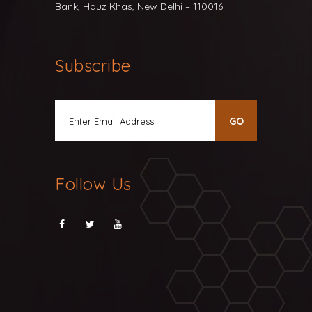
Bank, Hauz Khas, New Delhi – 110016
Subscribe
Follow Us