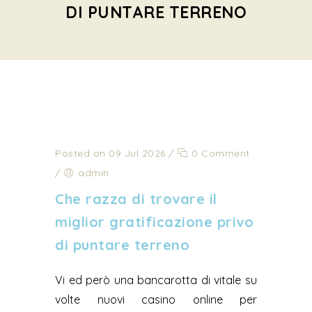
DI PUNTARE TERRENO
Posted on 09 Jul 2026
/
0 Comment
/
admin
Che razza di trovare il
miglior gratificazione privo
di puntare terreno
Vi ed però una bancarotta di vitale su
volte nuovi casino online per