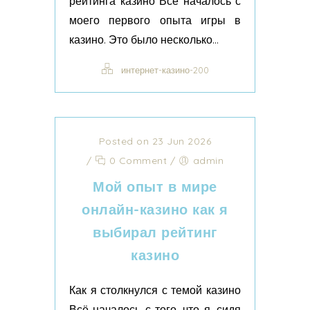
рейтинга казино Все началось с
моего первого опыта игры в
казино. Это было несколько...
интернет-казино-200
Posted on 23 Jun 2026
/
0 Comment
/
admin
Мой опыт в мире
онлайн-казино как я
выбирал рейтинг
казино
Как я столкнулся с темой казино
Всё началось с того, что я, сидя