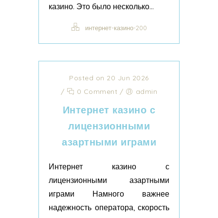
казино. Это было несколько...
интернет-казино-200
Posted on 20 Jun 2026
/
0 Comment
/
admin
Интернет казино с
лицензионными
азартными играми
Интернет казино с
лицензионными азартными
играми Намного важнее
надежность оператора, скорость