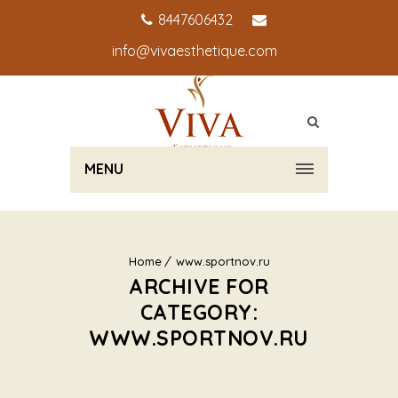
8447606432
info@vivaesthetique.com
MENU
Home
www.sportnov.ru
ARCHIVE FOR
CATEGORY:
WWW.SPORTNOV.RU