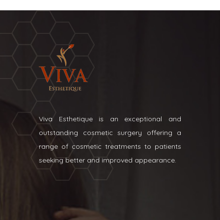
Viva Esthetique is an exceptional and
outstanding cosmetic surgery offering a
range of cosmetic treatments to patients
seeking better and improved appearance.