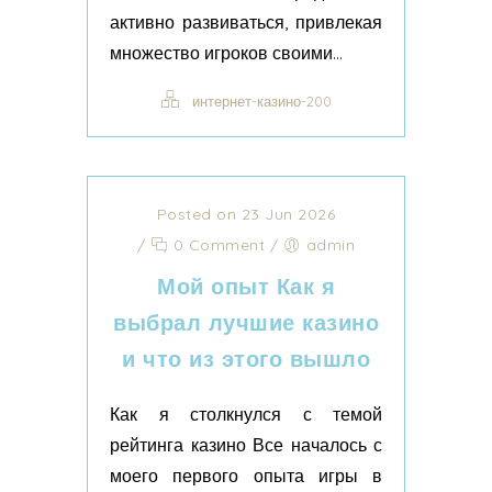
активно развиваться, привлекая
множество игроков своими...
интернет-казино-200
Posted on 23 Jun 2026
/
0 Comment
/
admin
Мой опыт Как я
выбрал лучшие казино
и что из этого вышло
Как я столкнулся с темой
рейтинга казино Все началось с
моего первого опыта игры в