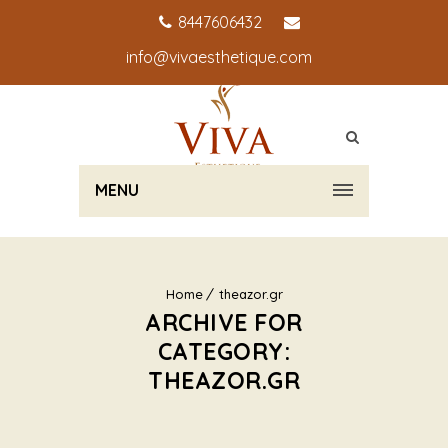
8447606432
info@vivaesthetique.com
MENU
Home
theazor.gr
ARCHIVE FOR
CATEGORY:
THEAZOR.GR