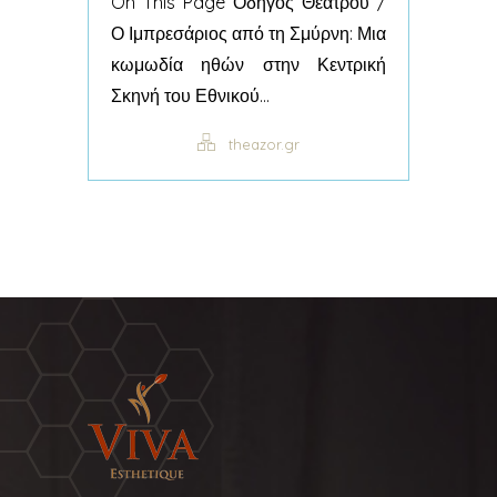
On This Page Οδηγός Θεάτρου /
Ο Ιμπρεσάριος από τη Σμύρνη: Μια
κωμωδία ηθών στην Κεντρική
Σκηνή του Εθνικού...
theazor.gr