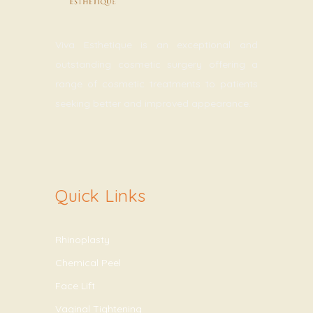
Viva Esthetique is an exceptional and
outstanding cosmetic surgery offering a
range of cosmetic treatments to patients
seeking better and improved appearance.
Quick Links
Rhinoplasty
Chemical Peel
Face Lift
Vaginal Tightening