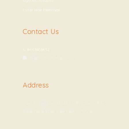
Gynaecomastia
Laser Hair Removal
Contact Us
8447606432
info@vivaesthetique.com
Address
Viva Esthetique, D-12A, LGF, Opp. HDFC
Bank, Hauz Khas, New Delhi – 110016