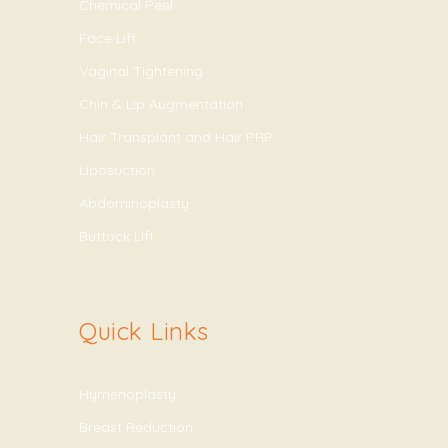
Chemical Peel
Face Lift
Vaginal Tightening
Chin & Lip Augmentation
Hair Transplant and Hair PRP
Liposuction
Abdominoplasty
Buttock Lift
Quick Links
Hymenoplasty
Breast Reduction