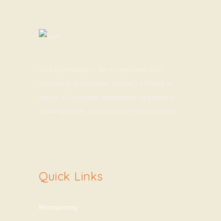
Viva Esthetique is an exceptional and
outstanding cosmetic surgery offering a
range of cosmetic treatments to patients
seeking better and improved appearance.
Quick Links
Rhinoplasty