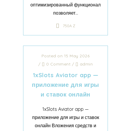
оптимизированный функционал
позволяет...
750A Z
Posted on 15 May 2026
/
0 Comment
/
admin
1xSlots Aviator app —
приложение для игры
и ставок онлайн
1xSlots Aviator app —
приложение для игры и ставок
онлайн Вложения средств и