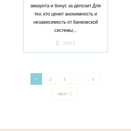
аккаунта и бонус за депозит Для
тех, кто ценит анонимность и
независимость от банковской
системы,...
750A Z
1
2
3
…
5
NEXT