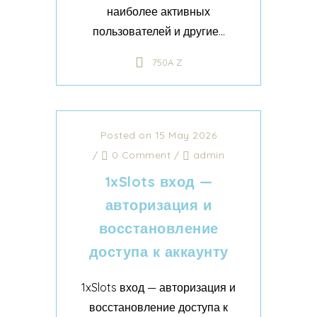
наиболее активных
пользователей и другие...
750A Z
Posted on 15 May 2026
/
0 Comment
/
admin
1xSlots вход —
авторизация и
восстановление
доступа к аккаунту
1xSlots вход — авторизация и
восстановление доступа к