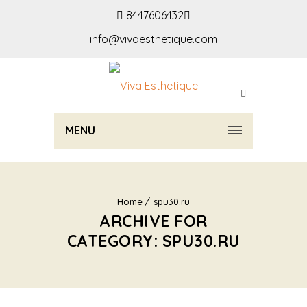
8447606432
info@vivaesthetique.com
MENU
Home
spu30.ru
ARCHIVE FOR
CATEGORY: SPU30.RU