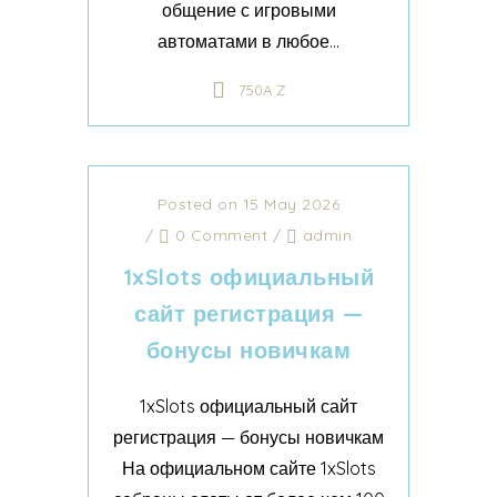
общение с игровыми
автоматами в любое...
750A Z
Posted on 15 May 2026
/
0 Comment
/
admin
1xSlots официальный
сайт регистрация —
бонусы новичкам
1xSlots официальный сайт
регистрация — бонусы новичкам
На официальном сайте 1xSlots