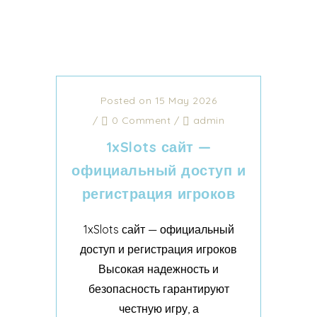
Posted on 15 May 2026
/
0 Comment
/
admin
1xSlots сайт —
официальный доступ и
регистрация игроков
1xSlots сайт — официальный
доступ и регистрация игроков
Высокая надежность и
безопасность гарантируют
честную игру, а