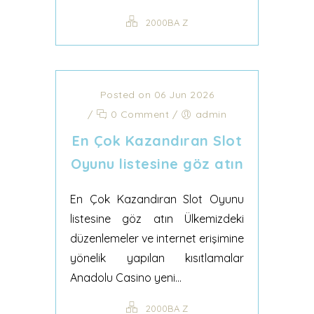
2000BA Z
Posted on 06 Jun 2026
/
0 Comment
/
admin
En Çok Kazandıran Slot
Oyunu listesine göz atın
En Çok Kazandıran Slot Oyunu
listesine göz atın Ülkemizdeki
düzenlemeler ve internet erişimine
yönelik yapılan kısıtlamalar
Anadolu Casino yeni...
2000BA Z