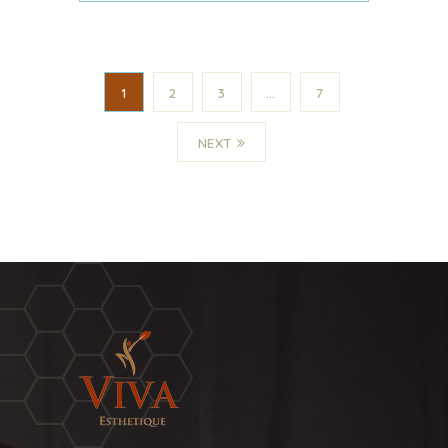
1
2
3
…
7
NEXT