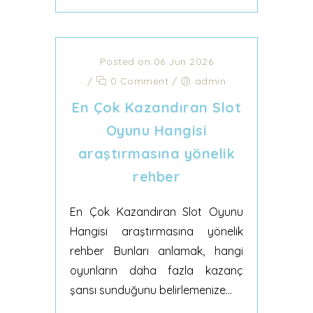
Posted on 06 Jun 2026
/
0 Comment
/
admin
En Çok Kazandıran Slot
Oyunu Hangisi
araştırmasına yönelik
rehber
En Çok Kazandıran Slot Oyunu
Hangisi araştırmasına yönelik
rehber Bunları anlamak, hangi
oyunların daha fazla kazanç
şansı sunduğunu belirlemenize...