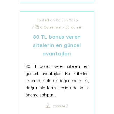
Posted on 06 Jun 2026
/
0 Comment
/
admin
80 TL bonus veren
sitelerin en güncel
avantajları
80 TL bonus veren sitelerin en
güncel avantajları Bu kriterleri
sistematik olarak değerlendirmek,
doğru platform seçiminde kritik
öneme sahiptir....
2000BA Z