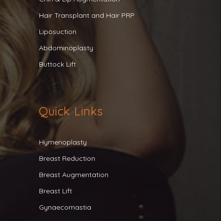
Hair Transplant and Hair PRP
Liposuction
Abdominoplasty
Buttock Lift
Quick Links
Hymenoplasty
Breast Reduction
Breast Augmentation
Breast Lift
Gynaecomastia