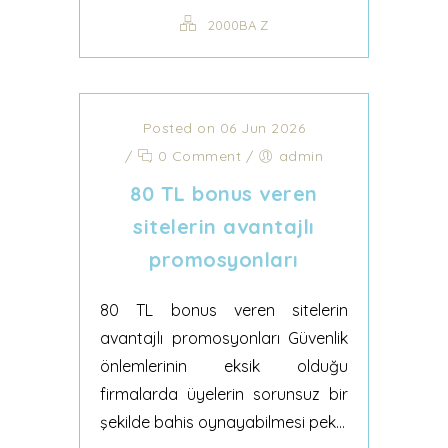
2000BA Z
Posted on 06 Jun 2026
/
0 Comment
/
admin
80 TL bonus veren
sitelerin avantajlı
promosyonları
80 TL bonus veren sitelerin
avantajlı promosyonları Güvenlik
önlemlerinin eksik olduğu
firmalarda üyelerin sorunsuz bir
şekilde bahis oynayabilmesi pek...