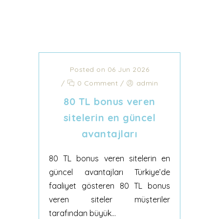
Posted on 06 Jun 2026
/
0 Comment
/
admin
80 TL bonus veren
sitelerin en güncel
avantajları
80 TL bonus veren sitelerin en
güncel avantajları Türkiye’de
faaliyet gösteren 80 TL bonus
veren siteler müşteriler
tarafından büyük...