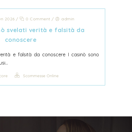
un 2026
/
0 Comment
/
admin
nò svelati verità e falsità da
conoscere
 verità e falsità da conoscere I casinò sono
si...
core
Scommesse Online