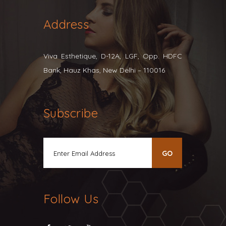
Address
Viva Esthetique, D-12A, LGF, Opp. HDFC
Bank, Hauz Khas, New Delhi – 110016
Subscribe
Follow Us