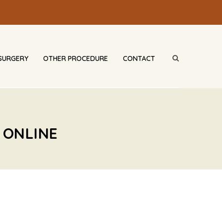
SURGERY
OTHER PROCEDURE
CONTACT
 ONLINE