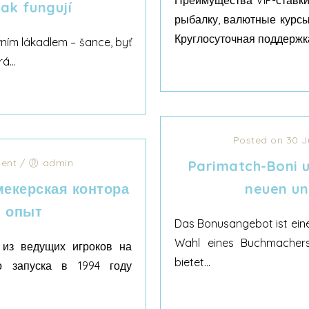
Преимущества VIP-ставк
jak fungují
рыбалку, валютные курсы
Круглосуточная поддержка
ním lákadlem – šance, byť
á...
Posted on 30 J
ent
/
admin
Parimatch-Boni 
мекерская контора
neuen u
й опыт
Das Bonusangebot ist einer
Wahl eines Buchmachers
 из ведущих игроков на
bietet...
о запуска в 1994 году