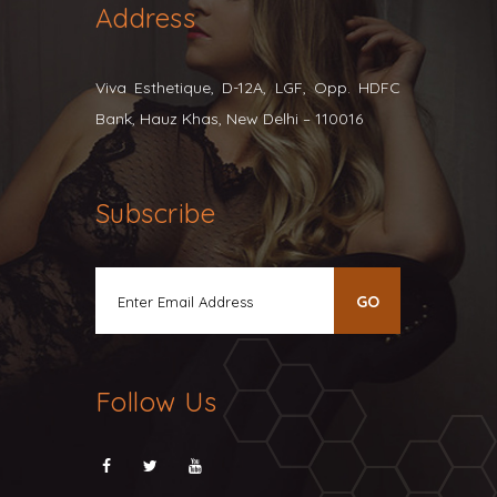
Address
Viva Esthetique, D-12A, LGF, Opp. HDFC
Bank, Hauz Khas, New Delhi – 110016
Subscribe
Follow Us