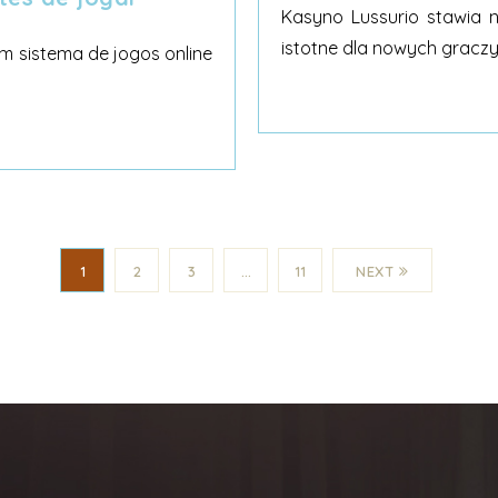
Kasyno Lussurio stawia n
istotne dla nowych graczy, 
m sistema de jogos online
1
2
3
…
11
NEXT