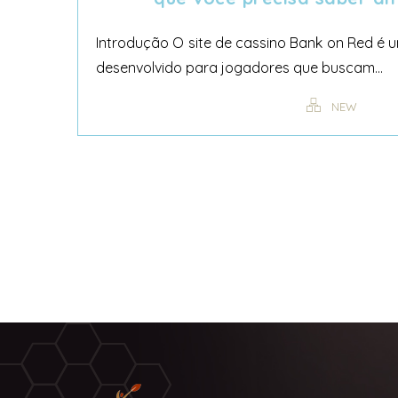
Introdução O site de cassino Bank on Red é u
desenvolvido para jogadores que buscam...
NEW