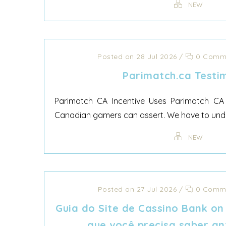
NEW
Posted on 28 Jul 2026
/
0 Comm
Parimatch.ca Testi
Parimatch CA Incentive Uses Parimatch CA
Canadian gamers can assert. We have to under
NEW
Posted on 27 Jul 2026
/
0 Comm
Guia do Site de Cassino Bank on
que você precisa saber an