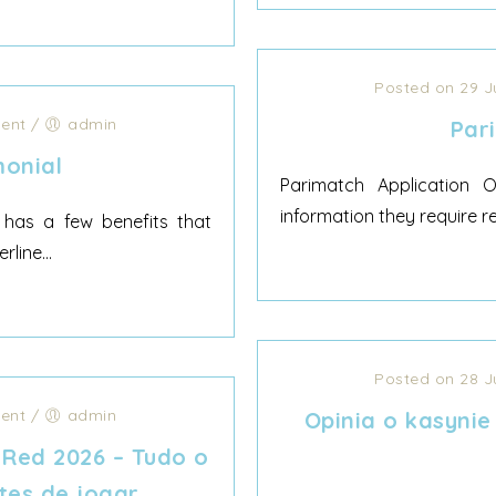
Posted on 29 J
ent
/
admin
Par
monial
Parimatch Application On
information they require re
 has a few benefits that
line...
Posted on 28 J
ent
/
admin
Opinia o kasynie 
 Red 2026 – Tudo o
tes de jogar