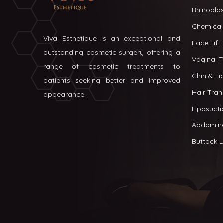
Rhinopla
Chemical
Viva Esthetique is an exceptional and
Face Lift
outstanding cosmetic surgery offering a
Vaginal T
range of cosmetic treatments to
Chin & L
patients seeking better and improved
Hair Tran
appearance.
Liposucti
Abdomin
Buttock Li