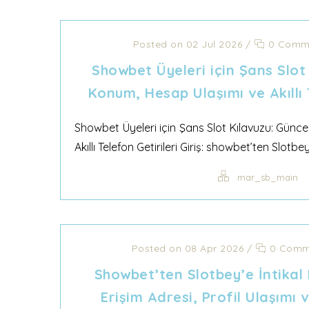
Posted on 02 Jul 2026
/
0 Comm
Showbet Üyeleri için Şans Slot
Konum, Hesap Ulaşımı ve Akıllı 
Showbet Üyeleri için Şans Slot Kılavuzu: Günc
Akıllı Telefon Getirileri Giriş: showbet’ten Slotb
mar_sb_main
Posted on 08 Apr 2026
/
0 Comm
Showbet’ten Slotbey’e İntikal 
Erişim Adresi, Profil Ulaşımı