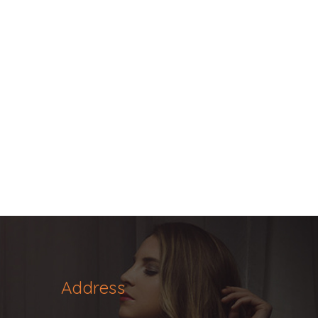
Address