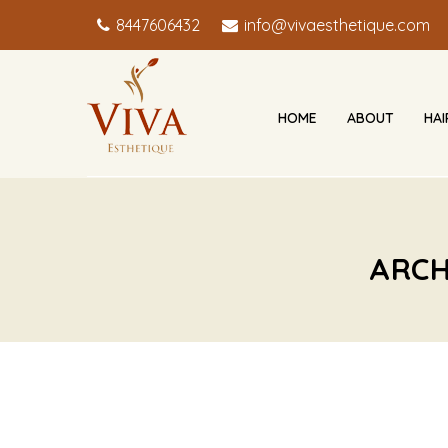
8447606432
info@vivaesthetique.com
HOME
ABOUT
HA
ARCH