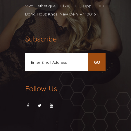
Viva Esthetique, D-12A, LGF, Opp. HDFC
Bank, Hauz Khas, New Delhi – 110016
Subscribe
Follow Us