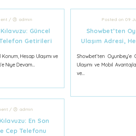
ent
/
admin
Posted on 09 J
 Kılavuzu: Güncel
Showbet’ten Oyu
Telefon Getirileri
Ulaşım Adresi, He
el Konum, Hesap Ulaşımı ve
Showbet’ten Oyunbey’e G
ey’e Niye Devam...
Ulaşımı ve Mobil Avantajla
ve...
ent
/
admin
Kılavuzu: En Son
 ve Cep Telefonu