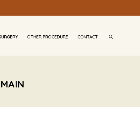
SURGERY
OTHER PROCEDURE
CONTACT
_MAIN