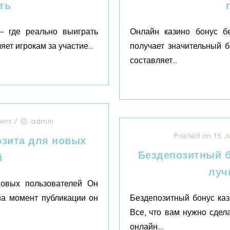
ть
— где реально выиграть
Онлайн казино бонус б
ет игрокам за участие...
получает значительный б
составляет...
ent
/
admin
Posted on 15 J
озита для новых
Бездепозитный б
й
луч
новых пользователей Он
на момент публикации он
Бездепозитный бонус ка
Все, что вам нужно сдела
онлайн....