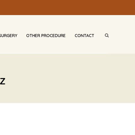
SURGERY
OTHER PROCEDURE
CONTACT
 Z