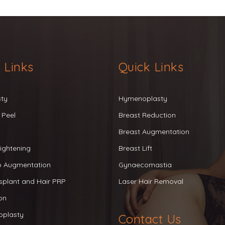
 Links
Quick Links
sty
Hymenoplasty
 Peel
Breast Reduction
Breast Augmentation
ightening
Breast Lift
ip Augmentation
Gynaecomastia
splant and Hair PRP
Laser Hair Removal
on
oplasty
Contact Us