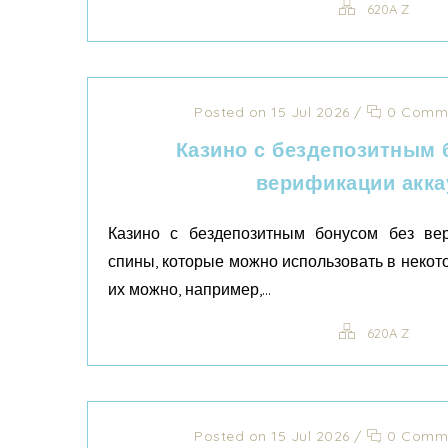
620A Z
Posted on 15 Jul 2026
/
0 Comm
Казино с бездепозитным 
верификации акка
Казино с бездепозитным бонусом без ве
спины, которые можно использовать в некот
их можно, например,...
620A Z
Posted on 15 Jul 2026
/
0 Comm