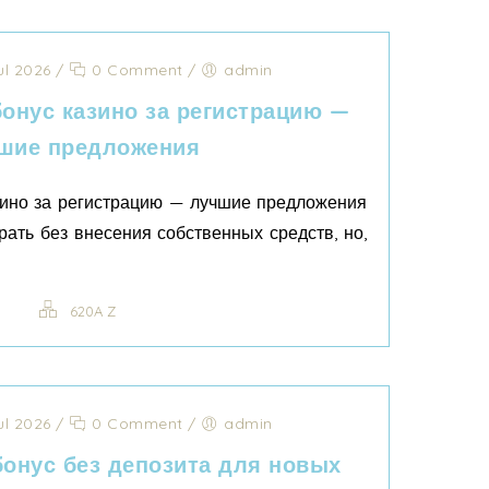
ul 2026
/
0 Comment
/
admin
онус казино за регистрацию —
шие предложения
зино за регистрацию — лучшие предложения
рать без внесения собственных средств, но,
620A Z
ul 2026
/
0 Comment
/
admin
бонус без депозита для новых