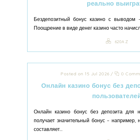
реально выигра
Бездепозитный бонус казино с выводом 
Поощрение в виде денег казино часто начисля
620A Z
Posted on 15 Jul 2026
/
0 Comm
Онлайн казино бонус без деп
пользователе
Онлайн казино бонус без депозита для 
получает значительный бонус – например, 
составляет...