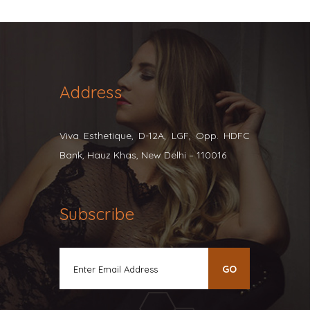
Address
Viva Esthetique, D-12A, LGF, Opp. HDFC
Bank, Hauz Khas, New Delhi – 110016
Subscribe