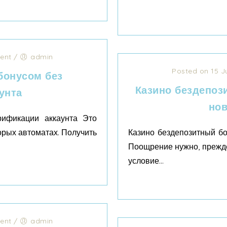
ent
/
admin
Posted on 15 J
бонусом без
Казино бездепоз
унта
нов
рификации аккаунта Это
орых автоматах. Получить
Казино бездепозитный б
Поощрение нужно, прежде 
условие...
ent
/
admin