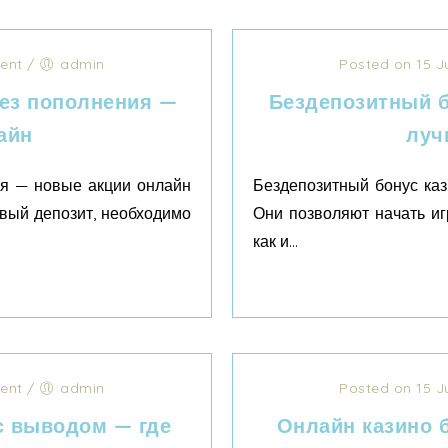
ent
/
admin
Posted on 15 J
без пополнения —
Бездепозитный б
айн
луч
ия — новые акции онлайн
Бездепозитный бонус ка
рвый депозит, необходимо
Они позволяют начать иг
как и...
ent
/
admin
Posted on 15 J
с выводом — где
Онлайн казино 