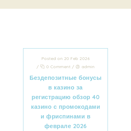
Posted on 20 Feb 2026
/
0 Comment
/
admin
Бездепозитные бонусы
в казино за
регистрацию обзор 40
казино с промокодами
и фриспинами в
феврале 2026