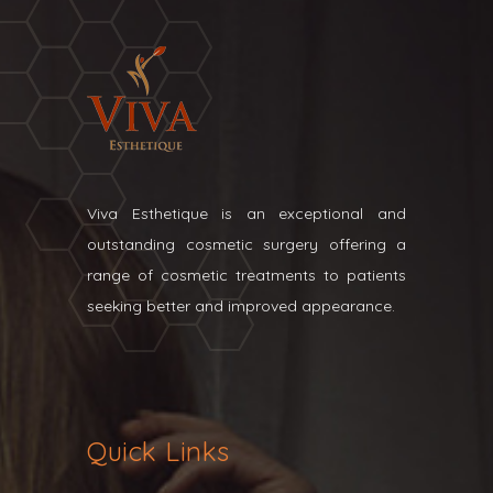
Viva Esthetique is an exceptional and
outstanding cosmetic surgery offering a
range of cosmetic treatments to patients
seeking better and improved appearance.
Quick Links