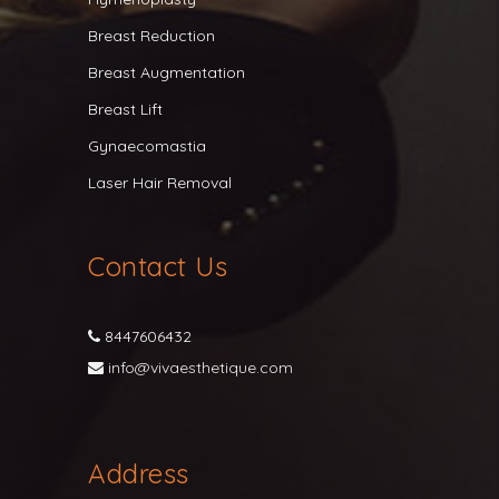
Breast Reduction
Breast Augmentation
Breast Lift
Gynaecomastia
Laser Hair Removal
Contact Us
8447606432
info@vivaesthetique.com
Address