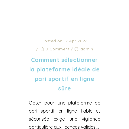
Posted on 17 Apr 2026
/
0 Comment
/
admin
Comment sélectionner
la plateforme idéale de
pari sportif en ligne
sûre
Opter pour une plateforme de
pari sportif en ligne fiable et
sécurisée exige une vigilance
particulière aux licences valides,...