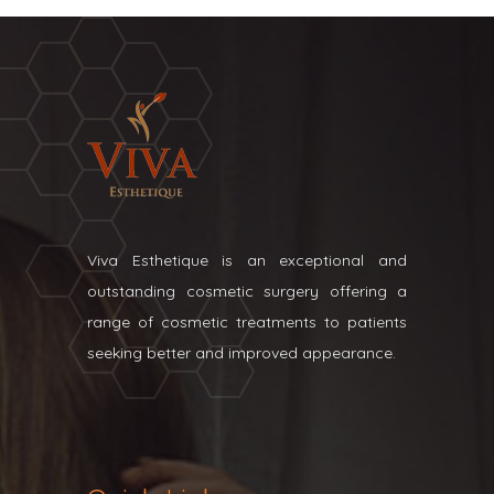
Viva Esthetique is an exceptional and
outstanding cosmetic surgery offering a
range of cosmetic treatments to patients
seeking better and improved appearance.