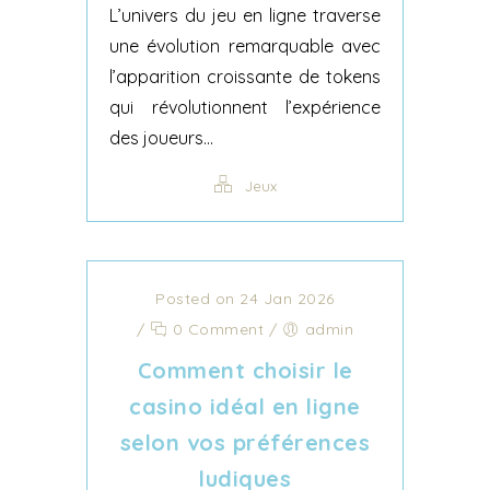
L’univers du jeu en ligne traverse
une évolution remarquable avec
l’apparition croissante de tokens
qui révolutionnent l’expérience
des joueurs...
Jeux
Posted on 24 Jan 2026
/
0 Comment
/
admin
Comment choisir le
casino idéal en ligne
selon vos préférences
ludiques