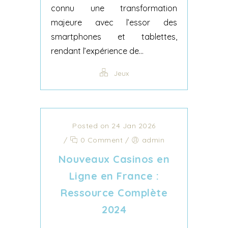
connu une transformation
majeure avec l’essor des
smartphones et tablettes,
rendant l’expérience de...
Jeux
Posted on 24 Jan 2026
/
0 Comment
/
admin
Nouveaux Casinos en
Ligne en France :
Ressource Complète
2024