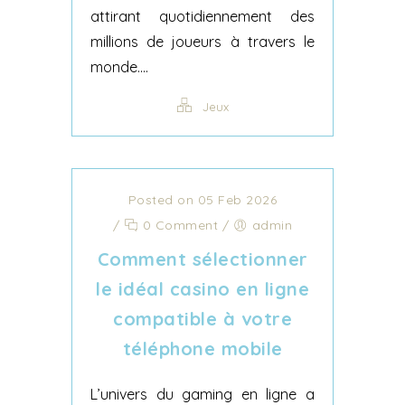
attirant quotidiennement des
millions de joueurs à travers le
monde....
Jeux
Posted on 05 Feb 2026
/
0 Comment
/
admin
Comment sélectionner
le idéal casino en ligne
compatible à votre
téléphone mobile
L’univers du gaming en ligne a