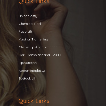
Quick Links
Rhinoplasty
Chemical Peel
Face Lift
Vaginal Tightening
Chin & Lip Augmentation
Hair Transplant and Hair PRP
Liposuction
Abdominoplasty
Buttock Lift
Quick Links