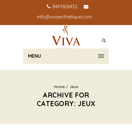
8447606432
info@vivaesthetique.com
MENU
Home
Jeux
ARCHIVE FOR
CATEGORY: JEUX