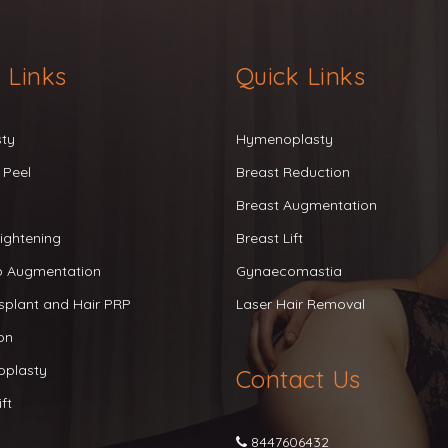
 Links
Quick Links
sty
Hymenoplasty
 Peel
Breast Reduction
Breast Augmentation
ightening
Breast Lift
ip Augmentation
Gynaecomastia
splant and Hair PRP
Laser Hair Removal
on
oplasty
Contact Us
ft
8447606432