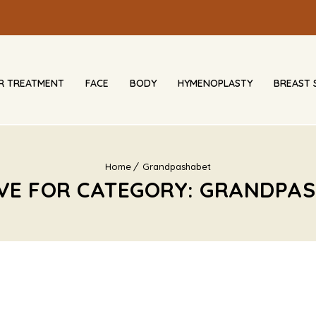
IR TREATMENT
FACE
BODY
HYMENOPLASTY
BREAST 
Home
Grandpashabet
VE FOR CATEGORY: GRANDPA