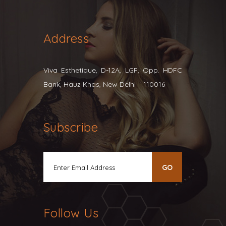
Address
Viva Esthetique, D-12A, LGF, Opp. HDFC
Bank, Hauz Khas, New Delhi – 110016
Subscribe
Follow Us