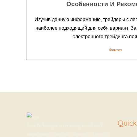
Особенности И Реком
Изучив данную информацию, трейдеры с лег
наиболее подходящий для себя вариант. З
электронного трейдинга появ
Финтех
Quick
Viva Esthetique is an exceptional and
outstanding cosmetic surgery offering a