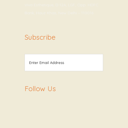
Viva Esthetique, D-12A, LGF, Opp. HDFC
Bank, Hauz Khas, New Delhi – 110016
Subscribe
Follow Us