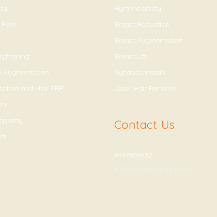
sty
Hymenoplasty
 Peel
Breast Reduction
Breast Augmentation
ightening
Breast Lift
ip Augmentation
Gynaecomastia
splant and Hair PRP
Laser Hair Removal
on
oplasty
Contact Us
ft
8447606432
info@vivaesthetique.com