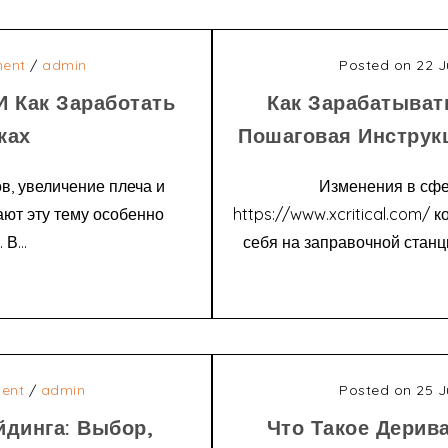
ent
/
admin
Posted on 22 J
И Как Заработать
Как Зарабатыват
ках
Пошаговая Инстру
, увеличение плеча и
Изменения в сфе
ют эту тему особенно
https://www.xcritical.com/ 
В...
себя на заправочной станци
ent
/
admin
Posted on 25 J
йдинга: Выбор,
Что Такое Дерив