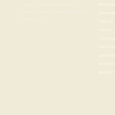
Rhinopla
range of cosmetic treatments to
patients seeking better and improved
Chemical
appearance.
Face Lift
Vaginal T
Chin & L
Hair Tran
Liposucti
Abdomin
Buttock Li