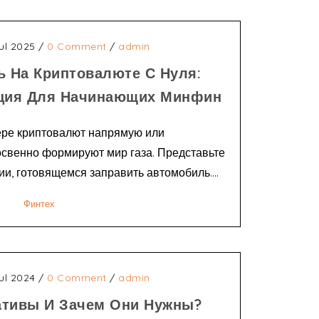
ul 2025
/
0 Comment
/
admin
ь На Криптовалюте С Нуля:
кция Для Начинающих Минфин
ре криптовалют напрямую или
косвенно формируют мир газа. Представьте
и, готовящемся заправить автомобиль....
Финтех
ul 2024
/
0 Comment
/
admin
ативы И Зачем Они Нужны?