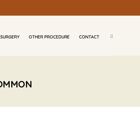
 SURGERY
OTHER PROCEDURE
CONTACT
COMMON