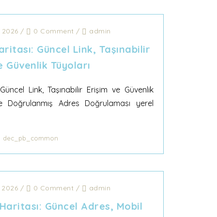
 2026
/
0 Comment
/
admin
aritası: Güncel Link, Taşınabilir
e Güvenlik Tüyoları
 Güncel Link, Taşınabilir Erişim ve Güvenlik
 ve Doğrulanmış Adres Doğrulaması yerel
dec_pb_common
 2026
/
0 Comment
/
admin
 Haritası: Güncel Adres, Mobil