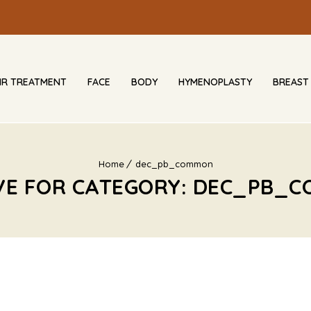
IR TREATMENT
FACE
BODY
HYMENOPLASTY
BREAST
Home
dec_pb_common
VE FOR CATEGORY: DEC_PB_