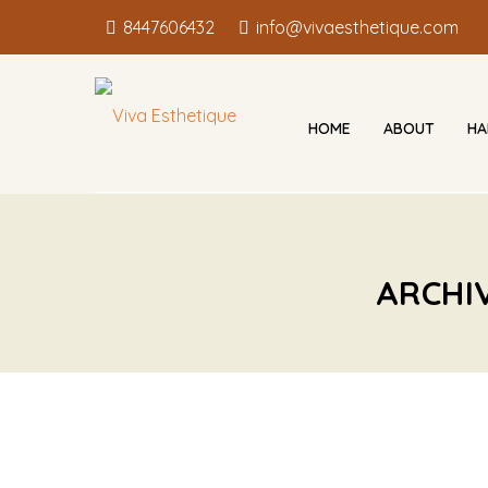
8447606432
info@vivaesthetique.com
HOME
ABOUT
HA
ARCHI