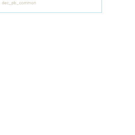
dec_pb_common