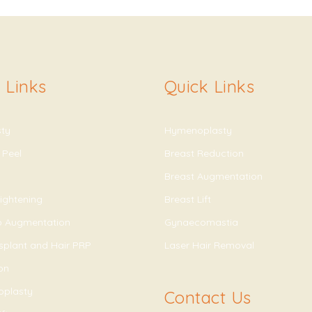
 Links
Quick Links
sty
Hymenoplasty
 Peel
Breast Reduction
Breast Augmentation
ightening
Breast Lift
ip Augmentation
Gynaecomastia
splant and Hair PRP
Laser Hair Removal
on
oplasty
Contact Us