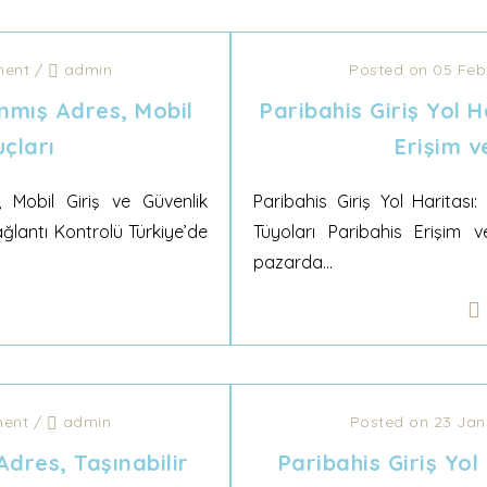
ent
/
admin
Posted on 05 Feb
anmış Adres, Mobil
Paribahis Giriş Yol H
uçları
Erişim v
, Mobil Giriş ve Güvenlik
Paribahis Giriş Yol Haritası:
lantı Kontrolü Türkiye’de
Tüyoları Paribahis Erişim
pazarda...
ent
/
admin
Posted on 23 Jan
Adres, Taşınabilir
Paribahis Giriş Yol