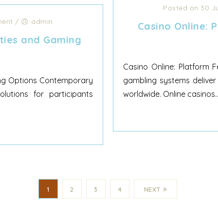
Posted on 30 J
ent
/
admin
Casino Online: 
ities and Gaming
Casino Online: Platform
ing Options Contemporary
gambling systems deliver
lutions for participants
worldwide. Online casinos..
1
2
3
4
NEXT