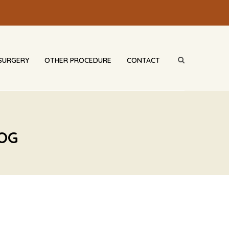
SURGERY
OTHER PROCEDURE
CONTACT
OG