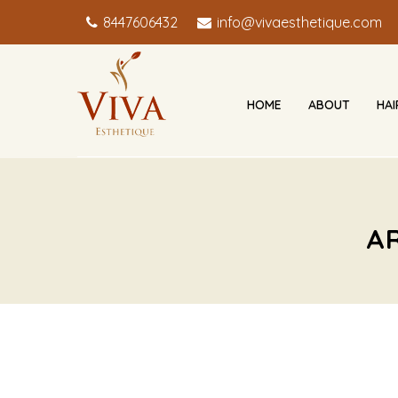
8447606432
info@vivaesthetique.com
HOME
ABOUT
HA
A