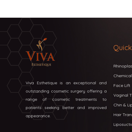
Quick
Rhinopla
Chemical
Viva Esthetique is an exceptional and
Face Lift
outstanding cosmetic surgery offering a
Vaginal T
range of cosmetic treatments to
Chin & L
patients seeking better and improved
Hair Tran
appearance.
Liposucti