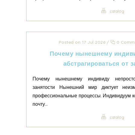
catalog
Posted on 17 Jul 2026
/
0 Comm
Почему нынешнему индиви
абстрагироваться от з
Почему нынешнему индивиду непросто
занятости Нынешний мир диктует неиз
профессиональные процессы. Индивидуум к
почту...
catalog