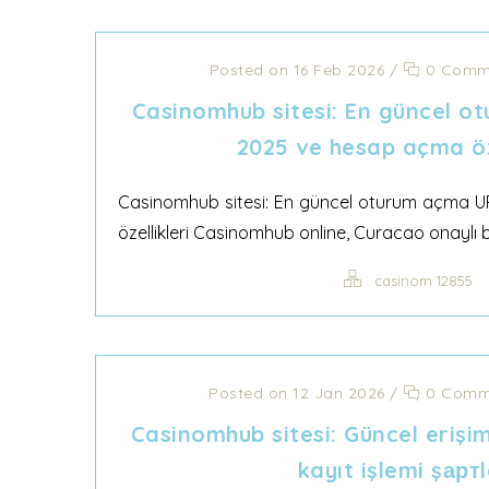
Posted on 16 Feb 2026
/
0 Comm
Casinomhub sitesi: En güncel o
2025 ve hesap açma öze
Casinomhub sitesi: En güncel oturum açma U
özellikleri Casinomhub online, Curacao onaylı b
casinom 12855
Posted on 12 Jan 2026
/
0 Comm
Casinomhub sitesi: Güncel erişi
kayıt işlemi şартl