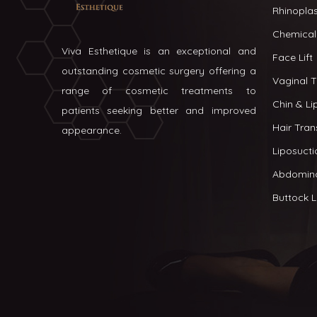
Rhinopla
Chemical
Viva Esthetique is an exceptional and
Face Lift
outstanding cosmetic surgery offering a
Vaginal T
range of cosmetic treatments to
Chin & L
patients seeking better and improved
Hair Tran
appearance.
Liposucti
Abdomin
Buttock Li