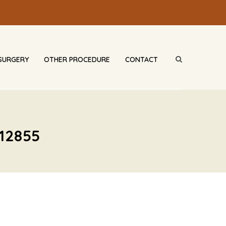
SURGERY
OTHER PROCEDURE
CONTACT
12855