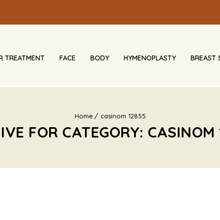
IR TREATMENT
FACE
BODY
HYMENOPLASTY
BREAST 
Home
casinom 12855
IVE FOR CATEGORY: CASINOM 