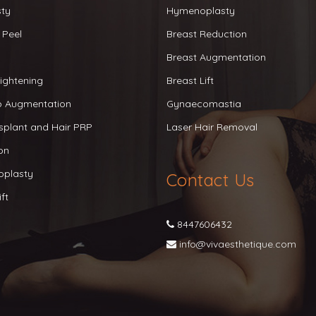
sty
Hymenoplasty
 Peel
Breast Reduction
Breast Augmentation
ightening
Breast Lift
ip Augmentation
Gynaecomastia
splant and Hair PRP
Laser Hair Removal
on
oplasty
Contact Us
ft
8447606432
info@vivaesthetique.com