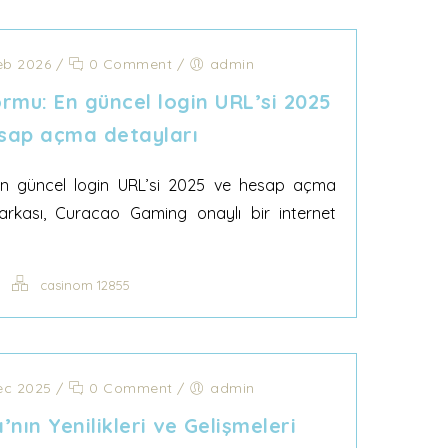
eb 2026
/
0 Comment
/
admin
rmu: En güncel login URL’si 2025
sap açma detayları
n güncel login URL’si 2025 ve hesap açma
rkası, Curacao Gaming onaylı bir internet
casinom 12855
ec 2025
/
0 Comment
/
admin
ın Yenilikleri ve Gelişmeleri