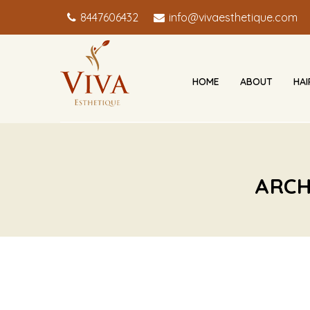
8447606432
info@vivaesthetique.com
HOME
ABOUT
HA
ARCH