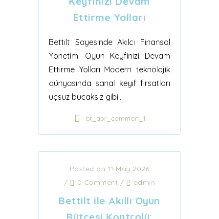
Keyfinizi Devam
Ettirme Yolları
Bettilt Sayesinde Akılcı Finansal
Yönetim: Oyun Keyfinizi Devam
Ettirme Yolları Modern teknolojik
dünyasında sanal keyif fırsatları
uçsuz bucaksız gibi...
bt_apr_common_1
Posted on 11 May 2026
/
0 Comment
/
admin
Bettilt ile Akıllı Oyun
Bütçesi Kontrolü: