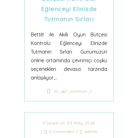
Eğlenceyi Elinizde
Tutmanın Sırları
Bettilt ile Akıllı Oyun Bütçesi
Kontrolü: Eğlenceyi Elinizde
Tutmanın Sırları Günümüzün
online ortamında çevrimiçi coşku
seçenekleri devasa tarzında
anlaşılıyor,...
bt_apr_common_1
Posted on 05 May 2026
/
0 Comment
/
admin