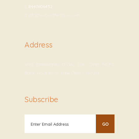
8447606432
info@vivaesthetique.com
Address
Viva Esthetique, D-12A, LGF, Opp. HDFC
Bank, Hauz Khas, New Delhi – 110016
Subscribe