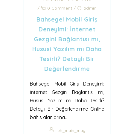
/
0 Comment
/
admin
Bahsegel Mobil Giriş
Deneyimi: İnternet
Gezgini Bağlantısı mı,
Hususi Yazılım mı Daha
Tesirli? Detaylı Bir
Değerlendirme
Bahsegel Mobil Giriş Deneyimi:
İnternet Gezgini Bağlantısı mı,
Hususi Yazılım mı Daha Tesirli?
Detaylı Bir Değerlendirme Online
bahis alanlarına...
bh_main_may