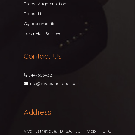
Breast Augmentation
Breast Lift
Gynaecomastia
Laser Hair Removal
Contact Us
8447606432
info@vivaesthetique.com
Address
Viva Esthetique, D-12A, LGF, Opp. HDFC