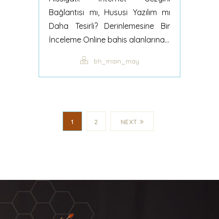
Bağlantısı mı, Hususi Yazılım mı
Daha Tesirli? Derinlemesine Bir
İnceleme Online bahis alanlarına...
bh_main_may
1
2
NEXT