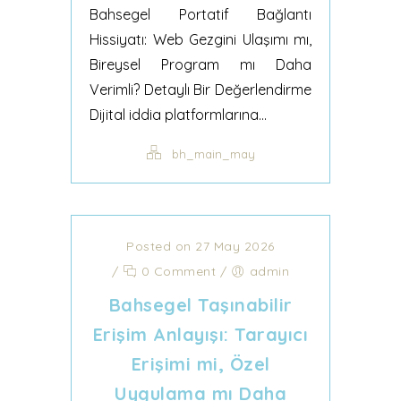
Bahsegel Portatif Bağlantı
Hissiyatı: Web Gezgini Ulaşımı mı,
Bireysel Program mı Daha
Verimli? Detaylı Bir Değerlendirme
Dijital iddia platformlarına...
bh_main_may
Posted on 27 May 2026
/
0 Comment
/
admin
Bahsegel Taşınabilir
Erişim Anlayışı: Tarayıcı
Erişimi mi, Özel
Uygulama mı Daha