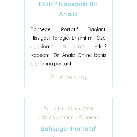
Etkili? Kapsamlı Bir
Analiz
Bahsegel Portatif Bağlantı
Hissiyatı: Tarayıcı Erişimi mi, Özel
Uygulama mı Daha Etkili?
Kapsamlı Bir Analiz Online bahis
alanlarına portatif...
bh_main_may
Posted on 10 Jun 2026
/
0 Comment
/
admin
Bahsegel Portatif