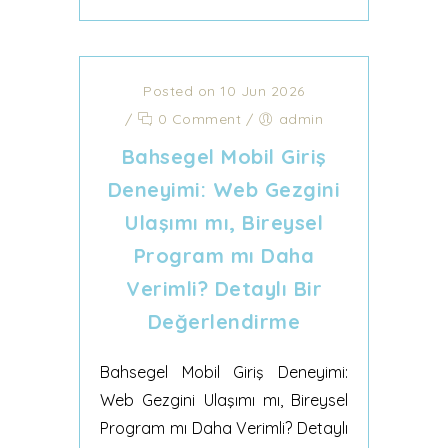
Posted on 10 Jun 2026
/
0 Comment
/
admin
Bahsegel Mobil Giriş
Deneyimi: Web Gezgini
Ulaşımı mı, Bireysel
Program mı Daha
Verimli? Detaylı Bir
Değerlendirme
Bahsegel Mobil Giriş Deneyimi:
Web Gezgini Ulaşımı mı, Bireysel
Program mı Daha Verimli? Detaylı