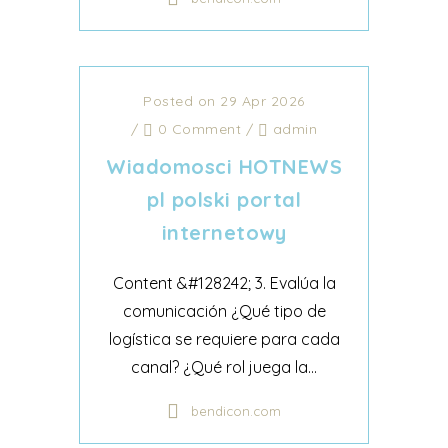
Posted on 29 Apr 2026
/
0 Comment
/
admin
Wiadomosci HOTNEWS
pl polski portal
internetowy
Content &#128242; 3. Evalúa la
comunicación ¿Qué tipo de
logística se requiere para cada
canal? ¿Qué rol juega la...
bendicon.com