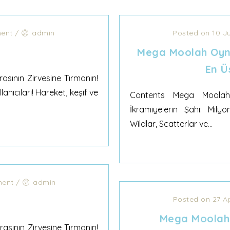
ent
/
admin
Posted on 10 J
Mega Moolah Oyna
En Ü
ının Zirvesine Tırmanın!
nıcıları! Hareket, keşif ve
Contents Mega Moolah’ı
İkramiyelerin Şahı: Milyo
Wildlar, Scatterlar ve...
ent
/
admin
Posted on 27 A
Mega Moolah
ının Zirvesine Tırmanın!