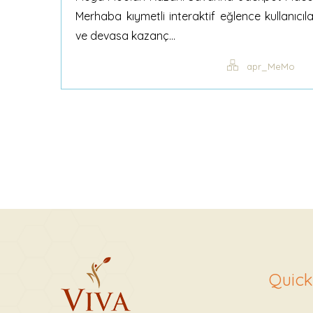
Merhaba kıymetli interaktif eğlence kullanıcıl
ve devasa kazanç...
apr_MeMo
Quick