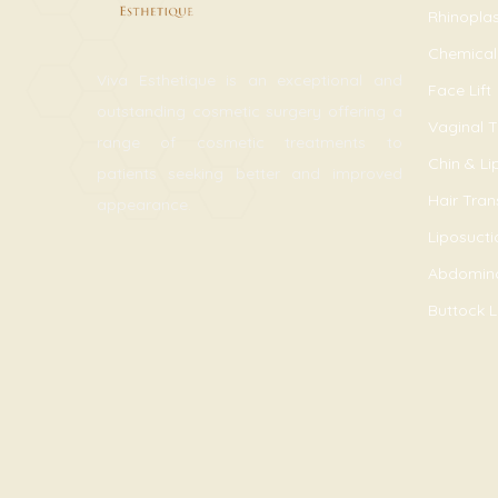
Rhinopla
Chemical
Viva Esthetique is an exceptional and
Face Lift
outstanding cosmetic surgery offering a
Vaginal T
range of cosmetic treatments to
Chin & L
patients seeking better and improved
Hair Tran
appearance.
Liposucti
Abdomin
Buttock Li