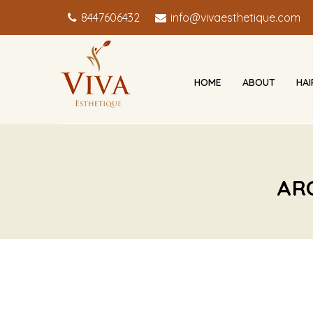
8447606432
info@vivaesthetique.com
HOME
ABOUT
HA
AR