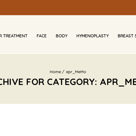
IR TREATMENT
FACE
BODY
HYMENOPLASTY
BREAST 
Home
apr_MeMo
CHIVE FOR CATEGORY: APR_M