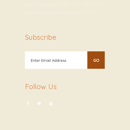
Viva Esthetique, D-12A, LGF, Opp. HDFC
Bank, Hauz Khas, New Delhi – 110016
Subscribe
Follow Us