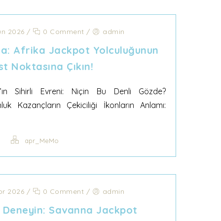
un 2026
/
0 Comment
/
admin
: Afrika Jackpot Yolculuğunun
st Noktasına Çıkın!
n Sihirli Evreni: Niçin Bu Denli Gözde?
nluk Kazançların Çekiciliği İkonların Anlamı:
apr_MeMo
pr 2026
/
0 Comment
/
admin
 Deneyin: Savanna Jackpot