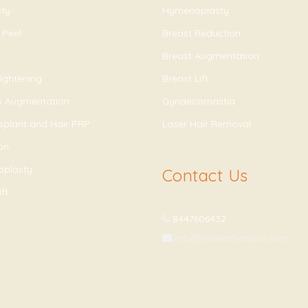
sty
Hymenoplasty
 Peel
Breast Reduction
Breast Augmentation
ightening
Breast Lift
ip Augmentation
Gynaecomastia
splant and Hair PRP
Laser Hair Removal
on
oplasty
Contact Us
ft
8447606432
info@vivaesthetique.com