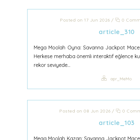
Posted on 17 Jun 2026
/
0 Comm
article_310
Mega Moolah Oyna: Savanna Jackpot Maceras
Herkese merhaba önemli interaktif eğlence kulla
rekor seviyede...
apr_MeMo
Posted on 08 Jun 2026
/
0 Comm
article_103
Mega Moolah Kazan: Savanna Jackpot Maceras