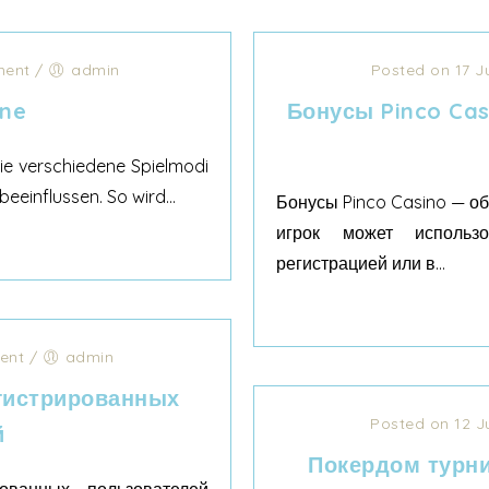
ent
/
admin
Posted on 17 J
ine
Бонусы Pinco Ca
ie verschiedene Spielmodi
beeinflussen. So wird...
Бонусы Pinco Casino — о
игрок может использ
регистрацией или в...
ent
/
admin
егистрированных
Posted on 12 J
й
Покердом турни